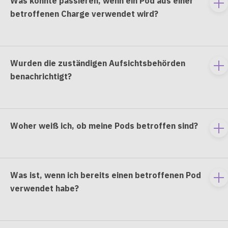
Was könnte passieren, wenn ein Pod aus einer
To
betroffenen Charge verwendet wird?
e
co
Wurden die zuständigen Aufsichtsbehörden
To
benachrichtigt?
e
co
Woher weiß ich, ob meine Pods betroffen sind?
To
e
co
Was ist, wenn ich bereits einen betroffenen Pod
To
verwendet habe?
e
co