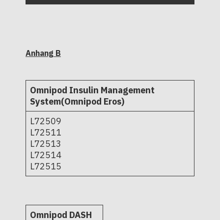
Anhang B
Omnipod Insulin Management
System(Omnipod Eros)
L72509
L72511
L72513
L72514
L72515
Omnipod DASH