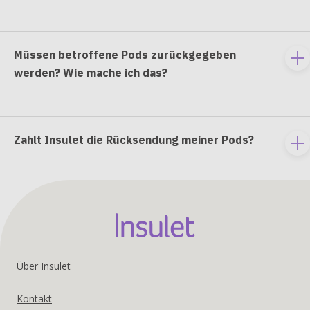
co
Müssen betroffene Pods zurückgegeben
To
werden? Wie mache ich das?
e
co
Zahlt Insulet die Rücksendung meiner Pods?
To
e
co
Footer
Über Insulet
United
Kontakt