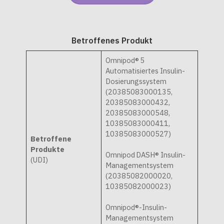
Betroffenes Produkt
Omnipod® 5
Automatisiertes Insulin-
Dosierungssystem
(20385083000135,
20385083000432,
20385083000548,
10385083000411,
10385083000527)
Betroffene
Produkte
Omnipod DASH® Insulin-
(UDI)
Managementsystem
(20385082000020,
10385082000023)
Omnipod®-Insulin-
Managementsystem