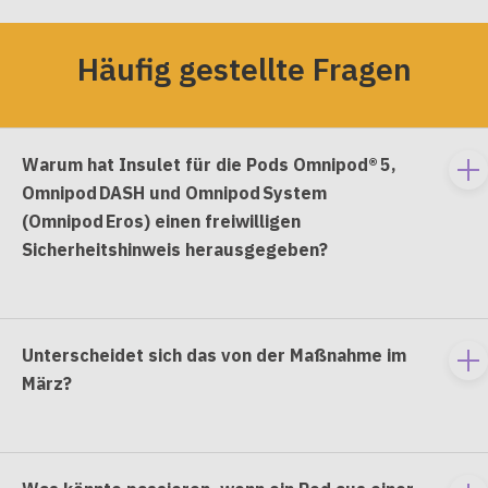
Häufig gestellte Fragen
Warum hat Insulet für die Pods Omnipod® 5,
To
Omnipod DASH und Omnipod System
e
(Omnipod Eros) einen freiwilligen
co
Sicherheitshinweis herausgegeben?
Unterscheidet sich das von der Maßnahme im
To
März?
e
co