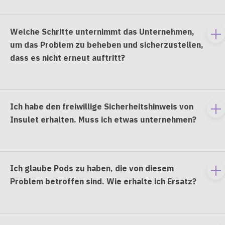
co
Welche Schritte unternimmt das Unternehmen,
To
um das Problem zu beheben und sicherzustellen,
e
dass es nicht erneut auftritt?
co
Ich habe den freiwillige Sicherheitshinweis von
To
Insulet erhalten. Muss ich etwas unternehmen?
e
co
Ich glaube Pods zu haben, die von diesem
To
Problem betroffen sind. Wie erhalte ich Ersatz?
e
co