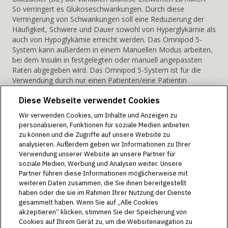
So verringert es Glukoseschwankungen. Durch diese
Verringerung von Schwankungen soll eine Reduzierung der
Häufigkeit, Schwere und Dauer sowohl von Hyperglykämie als
auch von Hypoglykämie erreicht werden. Das Omnipod 5-
System kann außerdem in einem Manuellen Modus arbeiten,
bei dem Insulin in festgelegten oder manuell angepassten
Raten abgegeben wird. Das Omnipod 5-System ist für die
Verwendung durch nur einen Patienten/eine Patientin
vorgesehen. Das Omnipod 5-System ist für die Nutzung mit
Diese Webseite verwendet Cookies
einem schnell wirksamen U-100-Insulin indiziert.
Warnung:
Ohne vorherige angemessene Schulung oder
Wir verwenden Cookies, um Inhalte und Anzeigen zu
Einweisung durch Ihr medizinisches Betreuungsteam dürfen
personalisieren, Funktionen für soziale Medien anbieten
Sie WEDER das Omnipod® 5-System verwenden NOCH
zu können und die Zugriffe auf unsere Website zu
Einstellungen ändern. Die falsche Initiierung und Anpassung
analysieren. Außerdem geben wir Informationen zu Ihrer
von Einstellungen kann zu einer Über- oder Unterdosierung
Verwendung unserer Website an unsere Partner für
von Insulin führen, was eine Hypoglykämie (niedriger
soziale Medien, Werbung und Analysen weiter. Unsere
Glukosewert) oder Hyperglykämie (hoher Glukosewert) zur
Partner führen diese Informationen möglicherweise mit
Folge haben kann.
weiteren Daten zusammen, die Sie ihnen bereitgestellt
Verwendungszweck des Omnipod DASH®-Insulin-
haben oder die sie im Rahmen Ihrer Nutzung der Dienste
Managementsystems gemäß der
gesammelt haben. Wenn Sie auf „Alle Cookies
Gebrauchsanweisung:
akzeptieren“ klicken, stimmen Sie der Speicherung von
Cookies auf Ihrem Gerät zu, um die Websitenavigation zu
Das Omnipod DASH®-Insulin-Managementsystem ist für die