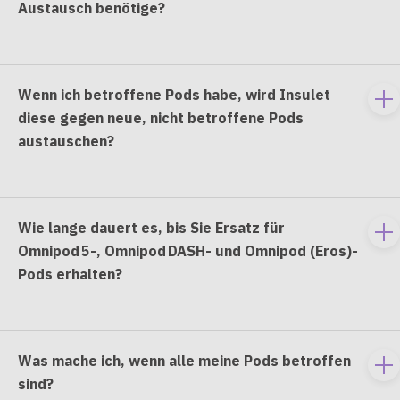
Austausch benötige?
co
Wenn ich betroffene Pods habe, wird Insulet
To
diese gegen neue, nicht betroffene Pods
e
austauschen?
co
Wie lange dauert es, bis Sie Ersatz für
To
Omnipod 5-, Omnipod DASH- und Omnipod (Eros)-
e
Pods erhalten?
co
Was mache ich, wenn alle meine Pods betroffen
To
sind?
e