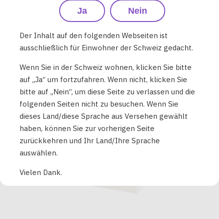
Ja
Nein
Der Inhalt auf den folgenden Webseiten ist
ausschließlich für Einwohner der Schweiz gedacht.
Position der Pod-Chargennummer an der Seite
der 10er-Pod-Packung (Hinweis: Alle Pods in
Wenn Sie in der Schweiz wohnen, klicken Sie bitte
derselben Packung haben dieselbe Pod-
auf „Ja“ um fortzufahren. Wenn nicht, klicken Sie
Chargennummer):
bitte auf „Nein“, um diese Seite zu verlassen und die
folgenden Seiten nicht zu besuchen. Wenn Sie
dieses Land/diese Sprache aus Versehen gewählt
haben, können Sie zur vorherigen Seite
zurückkehren und Ihr Land/Ihre Sprache
auswählen.
Vielen Dank.