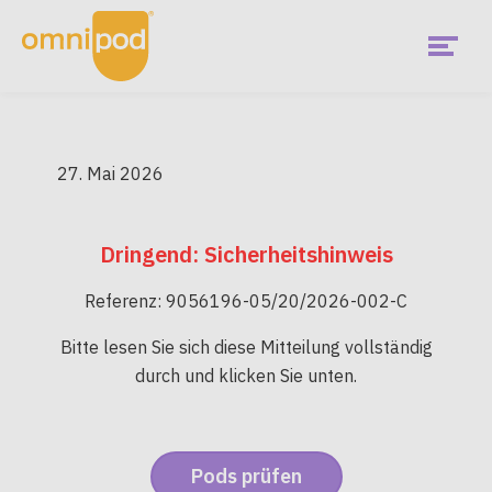
Skip
to
main
content
Menu
Jetzt ausprobieren!
EMEA
27. Mai 2026
Main
Was ist Omnipod?
Menu
Dringend: Sicherheitshinweis
Ist Omnipod richtig für mich?
Referenz:
9056196-05/20/2026-002-C
Aktuelle Kunden
Bitte lesen Sie sich diese Mitteilung vollständig
durch und klicken Sie unten.
Diabetes Hub