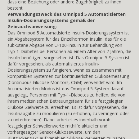
dass eine Beziehung oder andere Zugehörigkeit zu ihnen
besteht.
Verwendungszweck des Omnipod 5 Automatisierten
Insulin-Dosierungssystems gemäß der
Gebrauchsanweisung:
Das Omnipod 5 Automatisierte Insulin-Dosierungssystem ist
ein Abgabesystem für das Einzelhormon Insulin, das für die
subkutane Abgabe von U-100-Insulin zur Behandlung von
Typ-1-Diabetes bei Personen ab einem Alter von 2 Jahren, die
Insulin benötigen, vorgesehen ist. Das Omnipod 5-System ist
dafür vorgesehen, als automatisiertes Insulin-
Dosierungssystem zu fungieren, wenn es zusammen mit
kompatiblen Systemen zur kontinuierlichen Glukosemessung
(Continuous Glucose Monitors, CGM) verwendet wird. Im
Automatisierten Modus ist das Omnipod 5-System darauf
ausgelegt, Personen mit Typ-1-Diabetes zu helfen, die von
ihrem medizinischen Betreuungsteam für sie festgelegten
Glukose-Zielwerte zu erreichen. Es ist dafür vorgesehen, die
Insulinabgabe zu modulieren (zu erhöhen, zu verringern oder
zu unterbrechen). Dabei arbeitet es innerhalb vorab
festgelegter Schwellenwerte mithilfe aktueller und
vorhergesagter Sensor-Glukosewerte, um den
Blutzucker (BZ) auf variablen Glukose-Zielwerten zu halten.