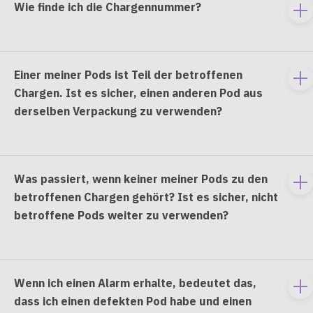
Wie finde ich die Chargennummer?
To
e
co
Einer meiner Pods ist Teil der betroffenen
To
Chargen. Ist es sicher, einen anderen Pod aus
e
derselben Verpackung zu verwenden?
co
Was passiert, wenn keiner meiner Pods zu den
To
betroffenen Chargen gehört? Ist es sicher, nicht
e
betroffene Pods weiter zu verwenden?
co
Wenn ich einen Alarm erhalte, bedeutet das,
To
dass ich einen defekten Pod habe und einen
e