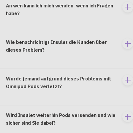
An wen kann ich mich wenden, wenn ich Fragen
To
habe?
e
co
Wie benachrichtigt Insulet die Kunden über
To
dieses Problem?
e
co
Wurde jemand aufgrund dieses Problems mit
To
Omnipod Pods verletzt?
e
co
Wird Insulet weiterhin Pods versenden und wie
To
sicher sind Sie dabei?
e