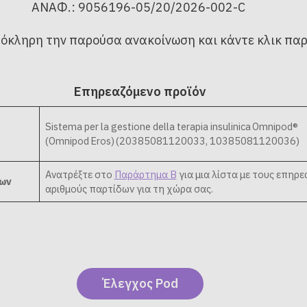
ΑΝΑΦ.: 9056196-05/20/2026-002-C
όκληρη την παρούσα ανακοίνωση και κάντε κλικ πα
Επηρεαζόμενο προϊόν
Sistema per la gestione della terapia insulinica Omnipod®
(Omnipod Eros) (20385081120033, 10385081120036)
Ανατρέξτε στο
Παράρτημα Β
για μια λίστα με τους επηρ
δων
αριθμούς παρτίδων για τη χώρα σας.
Έλεγχος Pod