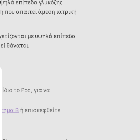
υψηλά επίπεδα γλυκόζης
η που απαιτεί άμεση ιατρική
ετίζονται με υψηλά επίπεδα
εί θάνατοι.
ίδιο το Pod, για να
τημα B
ή επισκεφθείτε