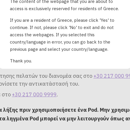
υν στην ίδια παρτίδα και, εάν η παρτίδα είναι επηρ
The content of the webpage that you are about to
access is exclusively reserved for residents of Greece.
ες και εικόνες, που θα σας βοηθήσουν να εντοπίσετε
If you are a resident of Greece, please click 'Yes' to
continue. If not, please click 'No' to exit and do not
access the webpages. If you selected this
country/language in error, you can go back to the
previous page and select your country/language.
d
που επηρεάζεται. Α
ν το
Pod
που χρησιμοποιείτε επί του παρόντο
σως για να συνεχιστεί η χορήγηση ινσουλίνης. Κατά την αλλαγή του
Thank you.
τησης πελατών του διανομέα σας στο
+30 217 000 9
νονίσετε την αντικατάστασή του.
ε στο
+30 217 000 9999
.
α λήξης πριν χρησιμοποιήσετε ένα Pod. Μην χρησι
 τα ληγμένα Pod μπορεί να μην λειτουργούν όπως 