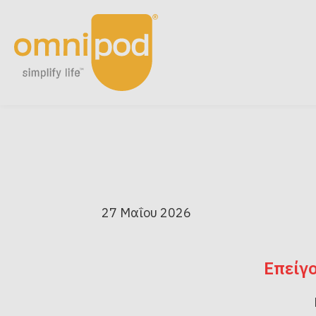
Skip
to
main
content
27 Μαΐου 2026
Επείγο