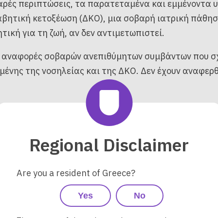
βαρές περιπτώσεις, τα παρατεταμένα και εμμένοντα 
αβητική κετοξέωση (ΔΚΟ), μια σοβαρή ιατρική πάθησ
ητική για τη ζωή, αν δεν αντιμετωπιστεί.
4 αναφορές σοβαρών ανεπιθύμητων συμβάντων που σχ
ένης της νοσηλείας και της ΔΚΟ. Δεν έχουν αναφερθ
:
Regional Disclaimer
 καπάκι δίσκου του Pod σας, στο κουτί του Pod ή στο 
ρά τα Pod που διαθέτετε.
 επηρεάζονται, ελέγξτε τη λίστα παρτίδων στο
Παράρ
Are you a resident of Greece?
k-pod-lot
Yes
No
επηρεαζόμενες παρτίδες.