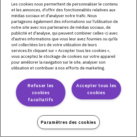
Les cookies nous permettent de personnaliser le contenu
et les annonces, d'offrir des fonctionnalités relatives aux
www.omnipod.com
médias sociaux et d'analyser notre trafic. Nous
partageons également des informations sur l'utilisation de
Session (session)
notre site avec nos partenaires de médias sociaux, de
publicité et d'analyse, qui peuvent combiner celles-ci avec
d'autres informations que vous leur avez fournies ou qu'ils
Première partie
ont collectées lors de votre utilisation de leurs
services.En cliquant sur « Accepter tous les cookies »,
vous acceptez le stockage de cookies sur votre appareil
Ce témoin est défini par des sites Web
pour améliorer la navigation sur le site, analyser son
utilisant certaines versions de la
utilisation et contribuer à nos efforts de marketing.
solution de conformité à la loi sur les
cookies de OneTrust. Il est réglé
après que les visiteurs ont vu un avis
Refuser les
Accepter tous les
d’information de biscuit et dans
cookies
cookies
certains cas seulement quand ils
facultatifs
ferment activement l’avis vers le bas.
Il permet au site Web de ne pas
afficher le message plus d’une fois à
un utilisateur. Le témoin a une durée
Paramètres des cookies
de vie d’un an et ne contient aucun
renseignement personnel.