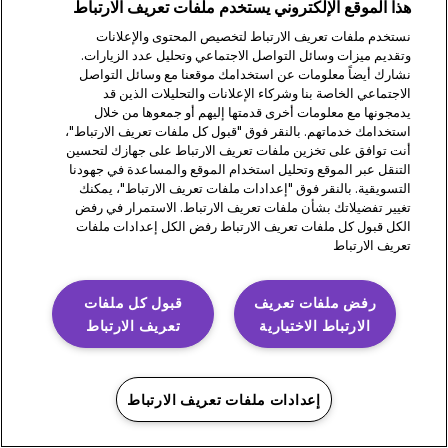
هذا الموقع الإلكتروني يستخدم ملفات تعريف الارتباط
بضع ثوان
نستخدم ملفات تعريف الارتباط لتخصيص المحتوى والإعلانات
وتقديم ميزات وسائل التواصل الاجتماعي وتحليل عدد الزيارات.
الطرف الأول
نشارك أيضاً معلومات عن استخدامك موقعنا مع وسائل التواصل
الاجتماعي الخاصة بنا وشركاء الإعلانات والتحليلات الذين قد
يدمجونها مع معلومات أخرى قدمتها إليهم أو جمعوها من خلال
ُستخدم للتحقق مما إذا كان الزائر اختصاصياً
استخدامك خدماتهم. بالنقر فوق "قبول كل ملفات تعريف الارتباط"،
مرخصاً في مجال الرعاية الصحية. في
أنت توافق على تخزين ملفات تعريف الارتباط على جهازك لتحسين
البلدان التي تتوفر فيها ترجمة لقسم
التنقل عبر الموقع وتحليل استخدام الموقع والمساعدة في جهودنا
اختصاصي الرعاية الصحية في الموقع،
التسويقية. بالنقر فوق "إعدادات ملفات تعريف الارتباط"، يمكنك
تظهر نافذة منبثقة للزائر تطلب منه التأكيد
تغيير تفضيلاتك بشأن ملفات تعريف الارتباط. الاستمرار في رفض
على أنه اختصاصي رعاية صحية في بلد
الكل قبول كل ملفات تعريف الارتباط رفض الكل إعدادات ملفات
الصفحة التي يعرضها. يحفظ ملف تعريف
تعريف الارتباط
الارتباط هذا البلد الذي أكده، حتى لا نعرض
التأكيد مرة أخرى إذا أجاب بـ "yes" سابقاً.
رفض ملفات تعريف
قبول كل ملفات
الارتباط الاختيارية
تعريف الارتباط
OptanonAlertBoxClosed
إعدادات ملفات تعريف الارتباط
www.omnipod.com