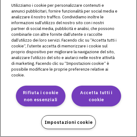
System(Omnipod Eros)
Utilizziamo i cookie per personalizzare contenuti e
annunci pubblicitari, fornire funzionalità per social media e
L72509
analizzare il nostro traffico. Condividiamo inoltre le
L72511
informazioni sull’utilizzo del nostro sito con i nostri
L72513
partner di social media, pubblicità e analisi, che possono
L72514
combinarle con altre fornite dall’utente o raccolte
L72515
dall’utilizzo dei loro servizi. Facendo clic su “Accetta tutti i
cookie”, l’utente accetta di memorizzare i cookie sul
proprio dispositivo per migliorare la navigazione del sito,
analizzare l’utilizzo del sito e aiutarci nelle nostre attività
di marketing. Facendo clic su “Impostazioni cookie” è
possibile modificare le proprie preferenze relative ai
Omnipod DASH
cookie.
PD1U04292521
PD1U11132421
Rifiuta i cookie
Accetta tutti i
PD1U11142421
non essenziali
cookie
PD1U11152411
PD1U11152421
PD1U11162421
Impostazioni cookie
PD1U11182421