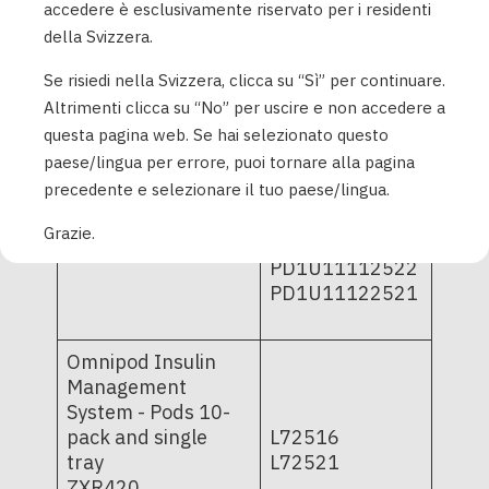
Omnipod DASH
accedere è esclusivamente riservato per i residenti
PD1U03072521
Insulin
della Svizzera.
PD1U04252521
Management
PD1U09052421
System - Pods 10-
Se risiedi nella Svizzera, clicca su “Sì” per continuare.
PD1U11062421
pack and single-
Altrimenti clicca su “No” per uscire e non accedere a
PD1U11062521
tray
questa pagina web. Se hai selezionato questo
PD1U11072421
POD-BLE-C1-529;
paese/lingua per errore, puoi tornare alla pagina
PD1U11072521
POD-BLE-C1-520
precedente e selezionare il tuo paese/lingua.
PD1U11082421
PD1U11102521
Grazie.
PD1U11112511
PD1U11112522
PD1U11122521
Omnipod Insulin
Management
System - Pods 10-
pack and single
L72516
tray
L72521
ZXR420