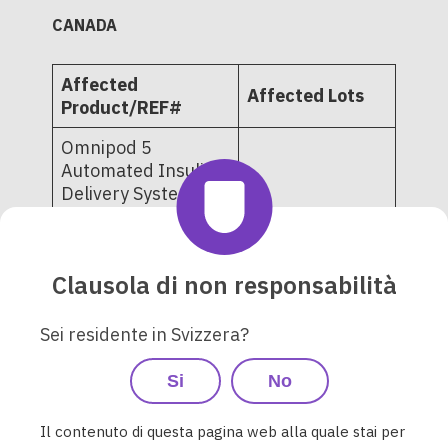
CANADA
Affected
Affected Lots
Product/REF#
Omnipod 5
Automated Insulin
Delivery System -
Pods 10-pack and
PH1U01222522
single-tray
POD-OMNI-I1-
Clausola di non responsabilità
6729
POD-OMNI-I1-6720
Sei residente in Svizzera?
PD1U02282525
PD1U02282526
Si
No
PD1U03032521
PD1U03042521
Il contenuto di questa pagina web alla quale stai per
PD1U03062521