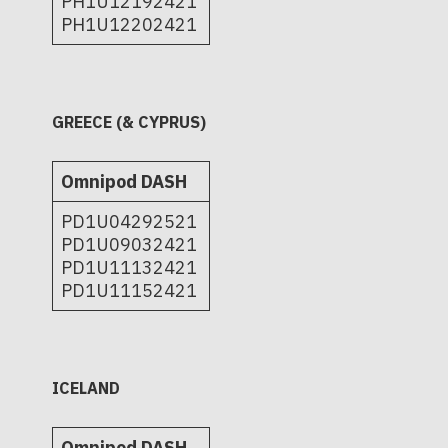
PH1U12192421
PH1U12202421
GREECE (& CYPRUS)
Omnipod DASH
PD1U04292521
PD1U09032421
PD1U11132421
PD1U11152421
ICELAND
Omnipod DASH