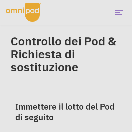
Skip
to
main
content
Menu
Per iniziare
Controllo dei Pod &
EMEA
Richiesta di
Main
Cos'è Omnipod?
Menu
sostituzione
Omnipod va bene per me?
Clienti attuali
Immettere il lotto del Pod
Community
di seguito