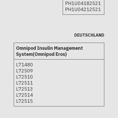
PH1U04182521
PH1U04212521
DEUTSCHLAND
Omnipod Insulin Management
System(Omnipod Eros)
L71480
L72509
L72510
L72511
L72513
L72514
L72515