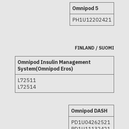
Omnipod 5
PH1U12202421
FINLAND / SUOMI
Omnipod Insulin Management
System(Omnipod Eros)
L72511
L72514
Omnipod DASH
PD1U04262521
PD1U11132421