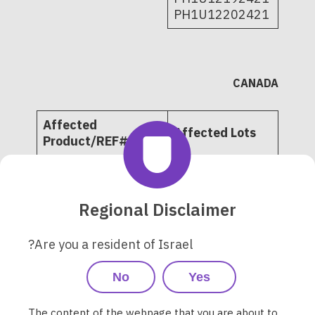
PH1U12202421
CANADA
Affected
Affected Lots
Product/REF#
Omnipod 5
Automated Insulin
Delivery System -
Regional Disclaimer
Pods 10-pack and
PH1U01222522
single-tray
Are you a resident of Israel?
POD-OMNI-I1-
6729
No
Yes
POD-OMNI-I1-6720
PD1U02282525
The content of the webpage that you are about to