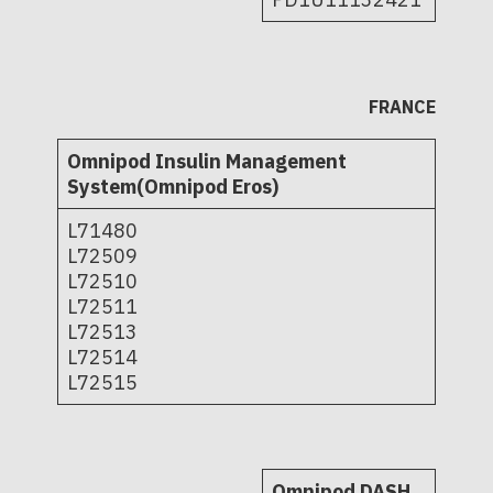
FRANCE
Omnipod Insulin Management
System(Omnipod Eros)
L71480
L72509
L72510
L72511
L72513
L72514
L72515
Omnipod DASH