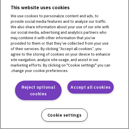
SCHWEIZ / SUISSE / SVIZZERO
This website uses cookies
We use cookies to personalize content and ads, to
Omnipod Insulin Management
provide social media features and to analyze our traffic.
System(Omnipod Eros)
We also share information about your use of our site with
our social media, advertising and analytics partners who
L72509
may combine it with other information that you’ve
provided to them or that they’ve collected from your use
L72511
of their services. By clicking “Accept all cookies”, you
L72513
agree to the storing of cookies on your device to enhance
L72514
site navigation, analyze site usage, and assist in our
L72515
marketing efforts. By clicking on "Cookie settings" you can
change your cookie preferences.
Reject optional
Accept all cookies
Omnipod DASH
cookies
PD1U04292521
PD1U11132421
Cookie settings
PD1U11142421
PD1U11152411