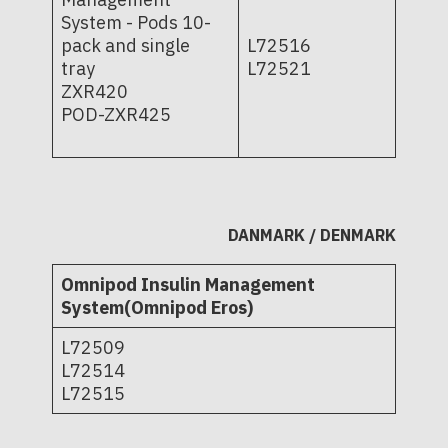
System - Pods 10-
pack and single
L72516
tray
L72521
ZXR420
POD-ZXR425
DANMARK / DENMARK
Omnipod Insulin Management
System(Omnipod Eros)
L72509
L72514
L72515