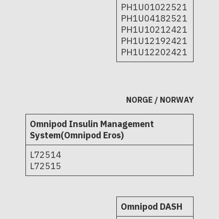
PH1U01022521
PH1U04182521
PH1U10212421
PH1U12192421
PH1U12202421
NORGE / NORWAY
Omnipod Insulin Management
System(Omnipod Eros)
L72514
L72515
Omnipod DASH