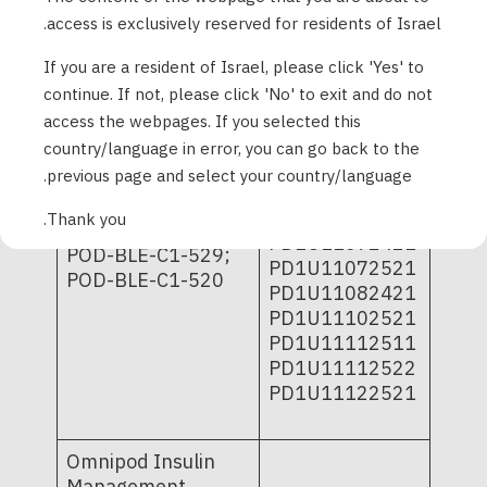
PD1U02282526
access is exclusively reserved for residents of Israel.
PD1U03032521
PD1U03042521
If you are a resident of Israel, please click 'Yes' to
PD1U03062521
continue. If not, please click 'No' to exit and do not
Omnipod DASH
PD1U03072521
access the webpages. If you selected this
Insulin
PD1U04252521
country/language in error, you can go back to the
Management
PD1U09052421
previous page and select your country/language.
System - Pods 10-
PD1U11062421
pack and single-
PD1U11062521
Thank you.
tray
PD1U11072421
POD-BLE-C1-529;
PD1U11072521
POD-BLE-C1-520
PD1U11082421
PD1U11102521
PD1U11112511
PD1U11112522
PD1U11122521
Omnipod Insulin
Management