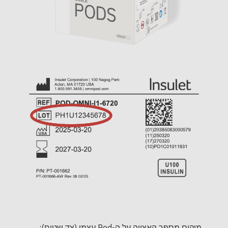
מיקום מספר האצווה על ה-Pod עצמו (צד שטוח):