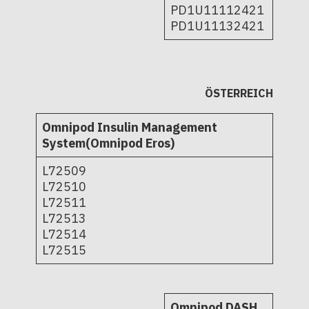
PD1U11112421
PD1U11132421
ÖSTERREICH
Omnipod Insulin Management
System(Omnipod Eros)
L72509
L72510
L72511
L72513
L72514
L72515
Omnipod DASH