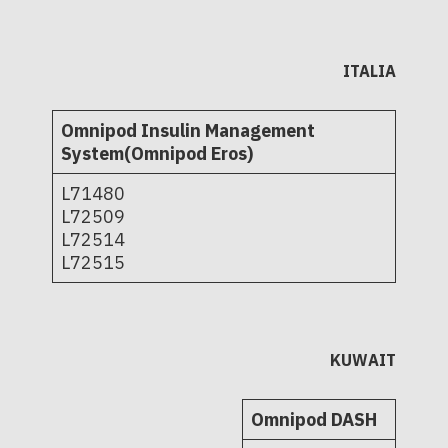
ITALIA
Omnipod Insulin Management
System(Omnipod Eros)
L71480
L72509
L72514
L72515
KUWAIT
Omnipod DASH