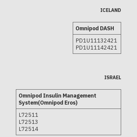
ICELAND
Omnipod DASH
PD1U11132421
PD1U11142421
ISRAEL
Omnipod Insulin Management
System(Omnipod Eros)
L72511
L72513
L72514