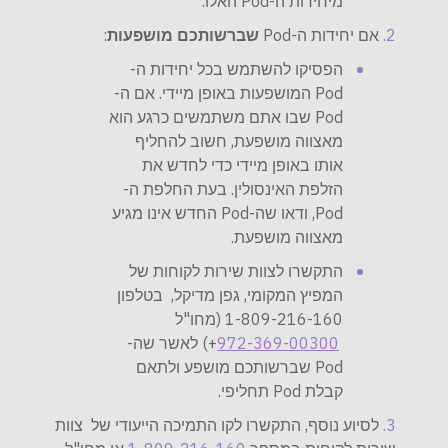
מיחידות ה-Pod האלו.
:
שברשותכם מושפעות
אם יחידות ה-Pod
הפסיקו להשתמש בכל יחידות ה-
Pod המושפעות באופן מיידי. אם ה-
Pod שבו אתם משתמשים כרגע הוא
מאצווה מושפעת, חשוב להחליף
אותו באופן מיידי כדי לחדש את
הזלפת האינסולין. בעת החלפת ה-
Pod, ודאו שה-Pod החדש אינו מגיע
מאצווה מושפעת.
התקשרו לצוות שירות לקוחות של
המפיץ המקומי, גפן מדיקל, בטלפון
1-809-216-160 (מחו"ל
+) לאשר שה-
972-369-00300
Pod שברשותכם מושפע ולתאם
קבלת Pod תחליפי.
לסיוע נוסף, התקשרו לקו התמיכה הייעודי של צוות