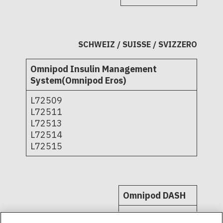
SCHWEIZ / SUISSE / SVIZZERO
Omnipod Insulin Management
System(Omnipod Eros)
L72509
L72511
L72513
L72514
L72515
Omnipod DASH
PD1U04292521