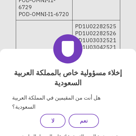
POD-OMNI-I1-
6729
POD-OMNI-I1-6720
PD1U02282525
PD1U02282526
PD1U03032521
PD1U03042521
PD1U03062521
Omnipod DASH
PD1U03072521
Insulin
PD1U04252521
إخلاء مسؤولية خاص بالمملكة العربية
Management
PD1U09052421
System - Pods 10-
السعودية
PD1U11062421
pack and single-
PD1U11062521
tray
PD1U11072421
هل أنت من المقيمين في المملكة العربية
POD-BLE-C1-529;
PD1U11072521
POD-BLE-C1-520
السعودية؟
PD1U11082421
PD1U11102521
نعم
لا
PD1U11112511
PD1U11112522