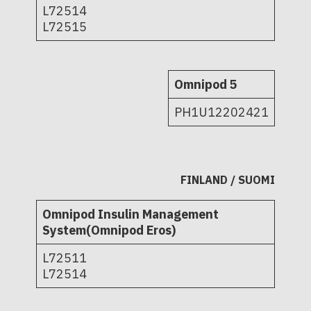
L72514
L72515
Omnipod 5
PH1U12202421
FINLAND / SUOMI
Omnipod Insulin Management
System(Omnipod Eros)
L72511
L72514