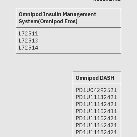
Omnipod Insulin Management
System(Omnipod Eros)
L72511
L72513
L72514
Omnipod DASH
PD1U04292521
PD1U11132421
PD1U11142421
PD1U11152411
PD1U11152421
PD1U11162421
PD1U11182421