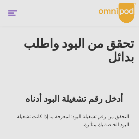
Ski
t
mai
conten
Menu
سجّل اهتمامك
تحقق من البود واطلب
Middle
بدائل
East
Omnipod ماهو
Main
Omnipod هل يناسبني؟
Menu
المستخدمين الحاليين
أدخل رقم تشغيلة البود أدناه
التحقق من رقم تشغيلة البود: لمعرفة ما إذا كانت تشغيلة
البود الخاصة بك متأثرة.