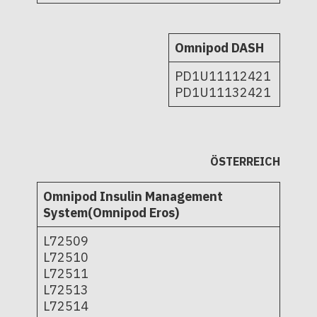
Omnipod DASH
PD1U11112421
PD1U11132421
ÖSTERREICH
Omnipod Insulin Management
System(Omnipod Eros)
L72509
L72510
L72511
L72513
L72514