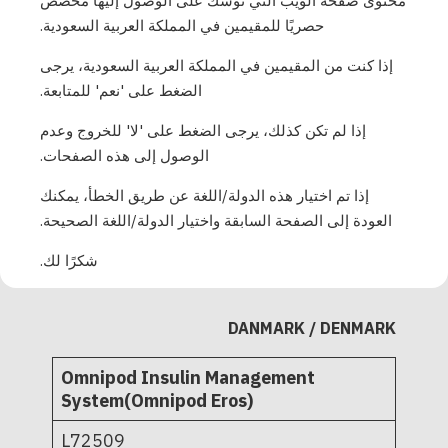
محتوى صفحة الويب التي توشك على الوصول إليها مخصص
PD1U11122521
حصريًا للمقيمين في المملكة العربية السعودية.
إذا كنت من المقيمين في المملكة العربية السعودية، يرجى
Omnipod Insulin
الضغط على 'نعم' للمتابعة.
Management
System - Pods 10-
إذا لم تكن كذلك، يرجى الضغط على 'لا' للخروج وعدم
pack and single
L72516
الوصول إلى هذه الصفحات.
tray
L72521
ZXR420
إذا تم اختيار هذه الدولة/اللغة عن طريق الخطأ، يمكنك
POD-ZXR425
العودة إلى الصفحة السابقة واختيار الدولة/اللغة الصحيحة.
شكرًا لك.
DANMARK / DENMARK
Omnipod Insulin Management
System(Omnipod Eros)
L72509