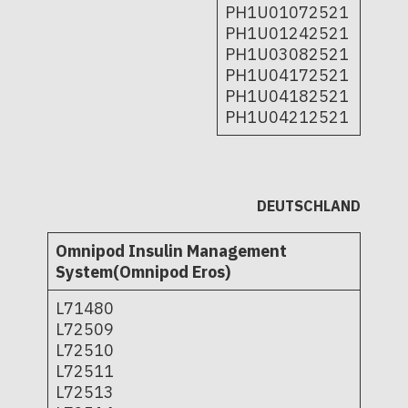
PH1U01072521
PH1U01242521
PH1U03082521
PH1U04172521
PH1U04182521
PH1U04212521
DEUTSCHLAND
Omnipod Insulin Management
System(Omnipod Eros)
L71480
L72509
L72510
L72511
L72513