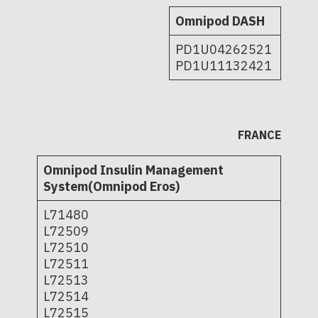
Omnipod DASH
PD1U04262521
PD1U11132421
FRANCE
Omnipod Insulin Management
System(Omnipod Eros)
L71480
L72509
L72510
L72511
L72513
L72514
L72515