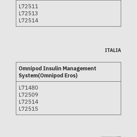
L72511
L72513
L72514
ITALIA
Omnipod Insulin Management
System(Omnipod Eros)
L71480
L72509
L72514
L72515