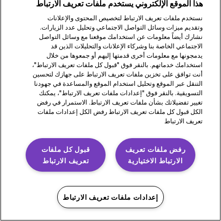
PD1U11132421
هذا الموقع الإلكتروني يستخدم ملفات تعريف الارتباط
PD1U11142421
نستخدم ملفات تعريف الارتباط لتخصيص المحتوى والإعلانات
PD1U11152411
وتقديم ميزات وسائل التواصل الاجتماعي وتحليل عدد الزيارات.
PD1U11152421
نشارك أيضاً معلومات عن استخدامك موقعنا مع وسائل التواصل
الاجتماعي الخاصة بنا وشركاء الإعلانات والتحليلات الذين قد
PD1U11162421
يدمجونها مع معلومات أخرى قدمتها إليهم أو جمعوها من خلال
PD1U11182421
استخدامك خدماتهم. بالنقر فوق "قبول كل ملفات تعريف الارتباط"،
أنت توافق على تخزين ملفات تعريف الارتباط على جهازك لتحسين
التنقل عبر الموقع وتحليل استخدام الموقع والمساعدة في جهودنا
التسويقية. بالنقر فوق "إعدادات ملفات تعريف الارتباط"، يمكنك
Omnipod 5
تغيير تفضيلاتك بشأن ملفات تعريف الارتباط. الاستمرار في رفض
الكل قبول كل ملفات تعريف الارتباط رفض الكل إعدادات ملفات
PH1U01022521
تعريف الارتباط
PH1U04182521
PH1U10212421
رفض ملفات تعريف
قبول كل ملفات
PH1U12192411
الارتباط الاختيارية
تعريف الارتباط
PH1U12192421
PH1U12202421
إعدادات ملفات تعريف الارتباط