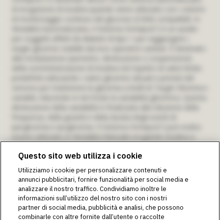
di erogazione di insulina quando viene utilizzato con i sistemi
di monitoraggio continuo del glucosio (CGM) compatibili. In
Modalità Automatizzata, il Sistema Omnipod 5 è un ausilio
per soggetti affetti da diabete di tipo 1 per raggiungere i
target glicemici stabiliti dai loro operatori sanitari. È destinato
alla modulazione (aumento, diminuzione o sospensione)
della somministrazione di insulina nel rispetto di valori limite
predefiniti utilizzando i valori glicemici attuali e previsti del
sensore per mantenere la glicemia a livelli di Target Glicemico
variabili, riducendo in tal modo la variabilità glicemica. Questa
diminuzione della variabilità è finalizzata alla riduzione della
frequenza, della gravità e della durata degli eventi di
iperglicemia e ipoglicemia. Il Sistema Omnipod 5 può inoltre
essere utilizzato in Modalità Manuale erogando insulina a
velocità impostate o regolate manualmente. Il Sistema
Questo sito web utilizza i cookie
Omnipod 5 è destinato all'uso su singoli pazienti ed è indicato
per l’uso con insulina U-100 ad azione rapida.
Utilizziamo i cookie per personalizzare contenuti e
Avvertenza:
NON iniziare a utilizzare il Sistema Omnipod® 5
annunci pubblicitari, fornire funzionalità per social media e
e non modificare le impostazioni senza una formazione e
analizzare il nostro traffico. Condividiamo inoltre le
una guida adeguate da parte di un operatore sanitario. Un
informazioni sull’utilizzo del nostro sito con i nostri
avvio e una regolazione delle impostazioni non corretti
partner di social media, pubblicità e analisi, che possono
possono comportare un’erogazione eccessiva o insufficiente
combinarle con altre fornite dall’utente o raccolte