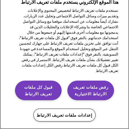
هذا الموقع الإلكتروني يستخدم ملفات تعريف الارتباط
بضع ثوان
نستخدم ملفات تعريف الارتباط لتخصيص المحتوى والإعلانات
وتقديم ميزات وسائل التواصل الاجتماعي وتحليل عدد الزيارات.
الطرف الأول
نشارك أيضاً معلومات عن استخدامك موقعنا مع وسائل التواصل
الاجتماعي الخاصة بنا وشركاء الإعلانات والتحليلات الذين قد
يدمجونها مع معلومات أخرى قدمتها إليهم أو جمعوها من خلال
ُستخدم للتحقق مما إذا كان الزائر اختصاصياً
استخدامك خدماتهم. بالنقر فوق "قبول كل ملفات تعريف الارتباط"،
مرخصاً في مجال الرعاية الصحية. في
أنت توافق على تخزين ملفات تعريف الارتباط على جهازك لتحسين
البلدان التي تتوفر فيها ترجمة لقسم
التنقل عبر الموقع وتحليل استخدام الموقع والمساعدة في جهودنا
اختصاصي الرعاية الصحية في الموقع،
التسويقية. بالنقر فوق "إعدادات ملفات تعريف الارتباط"، يمكنك
تظهر نافذة منبثقة للزائر تطلب منه التأكيد
تغيير تفضيلاتك بشأن ملفات تعريف الارتباط. الاستمرار في رفض
على أنه اختصاصي رعاية صحية في بلد
الكل قبول كل ملفات تعريف الارتباط رفض الكل إعدادات ملفات
الصفحة التي يعرضها. يحفظ ملف تعريف
تعريف الارتباط
الارتباط هذا البلد الذي أكده، حتى لا نعرض
التأكيد مرة أخرى إذا أجاب بـ "yes" سابقاً.
رفض ملفات تعريف
قبول كل ملفات
الارتباط الاختيارية
تعريف الارتباط
OptanonAlertBoxClosed
إعدادات ملفات تعريف الارتباط
www.omnipod.com