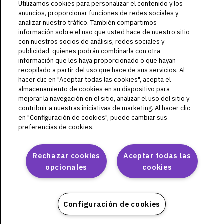
Utilizamos cookies para personalizar el contenido y los
anuncios, proporcionar funciones de redes sociales y
©2018-2026 Insulet Corporation. Omnipod, el logo de
analizar nuestro tráfico. También compartimos
Omnipod, DASH, el logo de DASH, el logo de Omnipod 5,
información sobre el uso que usted hace de nuestro sitio
OmnipodPromise, HORIZON, SmartAdjust, Omnipod
con nuestros socios de análisis, redes sociales y
DISPLAY, Omnipod VIEW, Omnipod DEMO, Podder, Simplifly
publicidad, quienes podrán combinarla con otra
Life, Toby the Turtle, PodderCentral, el logo de
información que les haya proporcionado o que hayan
PodderCentral, PodderTalk, PodPals, Pod University, y
recopilado a partir del uso que hace de sus servicios. Al
OmnipodPromise son marcas comerciales o marcas
hacer clic en "Aceptar todas las cookies", acepta el
comerciales registradas de Insulet Corporation. Todos los
almacenamiento de cookies en su dispositivo para
derechos reservados. Glooko es una marca comercial de
mejorar la navegación en el sitio, analizar el uso del sitio y
contribuir a nuestras iniciativas de marketing. Al hacer clic
Glooko, Inc. y se usa con autorización. Dexcom y Dexcom G6
en "Configuración de cookies", puede cambiar sus
son marcas registradas de Dexcom, Inc. y se utilizan con
preferencias de cookies.
autorización. La marca denominativa y los logotipos de
Bluetooth® son marcas comerciales registradas propiedad
de Bluetooth SIG, Inc., y todo uso de dichas marcas por parte
Rechazar cookies
Aceptar todas las
de Insulet Corporation se efectúa con licencia. Todas las
opcionales
cookies
otras marcas comerciales son propiedad de sus respectivos
dueños. El uso de marcas comerciales de terceros no
constituye una recomendación ni implica una relación u otra
afiliación.
Configuración de cookies