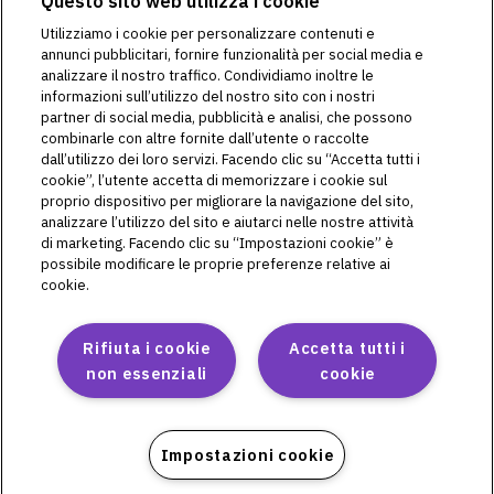
Questo sito web utilizza i cookie
Omnipod 5 è destinato all'uso su singoli pazienti ed è indicato
per l’uso con insulina U-100 ad azione rapida.
Utilizziamo i cookie per personalizzare contenuti e
Avvertenza:
NON iniziare a utilizzare il Sistema Omnipod® 5
annunci pubblicitari, fornire funzionalità per social media e
e non modificare le impostazioni senza una formazione e
analizzare il nostro traffico. Condividiamo inoltre le
una guida adeguate da parte di un operatore sanitario. Un
informazioni sull’utilizzo del nostro sito con i nostri
avvio e una regolazione delle impostazioni non corretti
partner di social media, pubblicità e analisi, che possono
possono comportare un’erogazione eccessiva o insufficiente
combinarle con altre fornite dall’utente o raccolte
di insulina, con conseguente ipoglicemia o iperglicemia.
dall’utilizzo dei loro servizi. Facendo clic su “Accetta tutti i
Finalità previste come da Istruzioni per l’uso per il
cookie”, l’utente accetta di memorizzare i cookie sul
Sistema per la gestione della terapia insulinica
proprio dispositivo per migliorare la navigazione del sito,
Omnipod DASH®:
analizzare l’utilizzo del sito e aiutarci nelle nostre attività
di marketing. Facendo clic su “Impostazioni cookie” è
Il Sistema per la gestione della terapia insulinica Omnipod
possibile modificare le proprie preferenze relative ai
DASH® è destinato alla somministrazione sottocutanea di
cookie.
insulina a velocità impostate e variabili per la gestione del
diabete mellito in pazienti insulino-dipendenti. Il Sistema
Omnipod DASH® è indicato per l’uso con insulina U-100 ad
Rifiuta i cookie
Accetta tutti i
azione rapida.
non essenziali
cookie
Avvertenza:
NON provare a utilizzare il Sistema Omnipod
DASH senza avere prima ricevuto un’adeguata formazione.
Una formazione insufficiente potrebbe mettere a rischio la
salute e la sicurezza dell’utente.
Impostazioni cookie