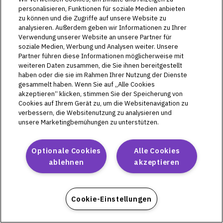
personalisieren, Funktionen für soziale Medien anbieten
verbinden (z. B. in Flughäfen, Cafés usw.), da
zu können und die Zugriffe auf unsere Website zu
diese Netzwerke nicht sicher sind und Ihr
analysieren. Außerdem geben wir Informationen zu Ihrer
Steuergerät dadurch Malware ausgesetzt
Verwendung unserer Website an unsere Partner für
soziale Medien, Werbung und Analysen weiter. Unsere
werden könnte. Stellen Sie während der
Partner führen diese Informationen möglicherweise mit
erstmaligen Einrichtung Ihres Omnipod 5-
weiteren Daten zusammen, die Sie ihnen bereitgestellt
haben oder die sie im Rahmen Ihrer Nutzung der Dienste
Systems KEINE Verbindung zu öffentlichen
gesammelt haben. Wenn Sie auf „Alle Cookies
WLAN-Netzwerken her.
akzeptieren“ klicken, stimmen Sie der Speicherung von
Cookies auf Ihrem Gerät zu, um die Websitenavigation zu
Vorsicht:
Aktivieren Sie einen neuen Pod
verbessern, die Websitenutzung zu analysieren und
IMMER rechtzeitig. Wenn zwischen Pod-
unsere Marketingbemühungen zu unterstützen.
Wechseln zu lange gewartet wird, könnte dies
zu einer Unterdosierung von Insulin führen,
Optionale Cookies
Alle Cookies
was wiederum eine Hyperglykämie zur Folge
ablehnen
akzeptieren
haben kann. Wenn kein neuer Pod verfügbar
ist, wenden Sie eine andere Methode zur
Cookie-Einstellungen
Insulinabgabe an.
Vorsicht:
VERMEIDEN Sie es, Ihr Steuergerät