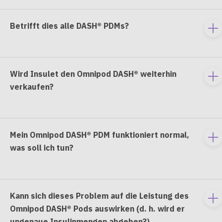
co
Betrifft dies alle DASH® PDMs?
To
e
co
Wird Insulet den Omnipod DASH® weiterhin
To
verkaufen?
e
co
Mein Omnipod DASH® PDM funktioniert normal,
To
was soll ich tun?
e
co
Kann sich dieses Problem auf die Leistung des
To
Omnipod DASH® Pods auswirken (d. h. wird er
e
ungenaue Insulinmengen abgeben?)