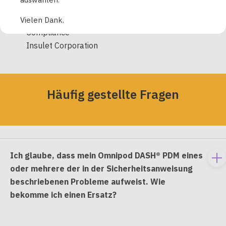
Michael Spears
Senior Vice President, Regulatory Affairs &
Vielen Dank.
Compliance
Insulet Corporation
Häufig gestellte Fragen
Ich glaube, dass mein Omnipod DASH® PDM eines
To
oder mehrere der in der Sicherheitsanweisung
e
beschriebenen Probleme aufweist. Wie
co
bekomme ich einen Ersatz?