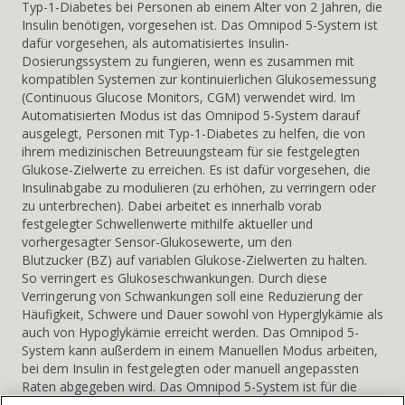
Typ-1-Diabetes bei Personen ab einem Alter von 2 Jahren, die
Insulin benötigen, vorgesehen ist. Das Omnipod 5-System ist
dafür vorgesehen, als automatisiertes Insulin-
Dosierungssystem zu fungieren, wenn es zusammen mit
kompatiblen Systemen zur kontinuierlichen Glukosemessung
(Continuous Glucose Monitors, CGM) verwendet wird. Im
Automatisierten Modus ist das Omnipod 5-System darauf
ausgelegt, Personen mit Typ-1-Diabetes zu helfen, die von
ihrem medizinischen Betreuungsteam für sie festgelegten
Glukose-Zielwerte zu erreichen. Es ist dafür vorgesehen, die
Insulinabgabe zu modulieren (zu erhöhen, zu verringern oder
zu unterbrechen). Dabei arbeitet es innerhalb vorab
festgelegter Schwellenwerte mithilfe aktueller und
vorhergesagter Sensor-Glukosewerte, um den
Blutzucker (BZ) auf variablen Glukose-Zielwerten zu halten.
So verringert es Glukoseschwankungen. Durch diese
Verringerung von Schwankungen soll eine Reduzierung der
Häufigkeit, Schwere und Dauer sowohl von Hyperglykämie als
auch von Hypoglykämie erreicht werden. Das Omnipod 5-
System kann außerdem in einem Manuellen Modus arbeiten,
bei dem Insulin in festgelegten oder manuell angepassten
Raten abgegeben wird. Das Omnipod 5-System ist für die
Verwendung durch nur einen Patienten/eine Patientin