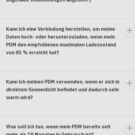
co
Kann ich eine Verbindung herstellen, um meine
To
Daten hoch- oder herunterzuladen, wenn mein
e
PDM den empfohlenen maximalen Ladezustand
co
von 85 % erreicht hat?
Kann ich meinen PDM verwenden, wenn er sich in
To
direktem Sonnenlicht befindet und dadurch sehr
e
warm wird?
co
Was soll ich tun, wenn mein PDM bereits seit
To
mehr als 18 Monaten in Gebrauch ist?