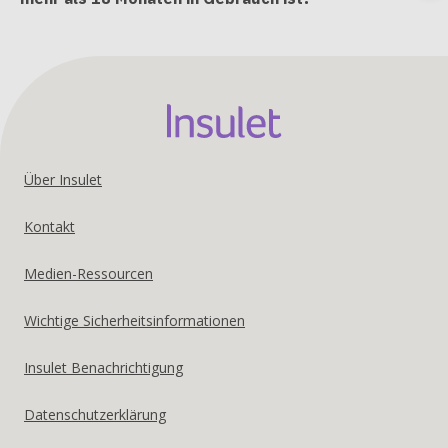
e
co
Footer
Über Insulet
United
Kontakt
States
Medien-Ressourcen
US
Wichtige Sicherheitsinformationen
Insulet Benachrichtigung
Datenschutzerklärung