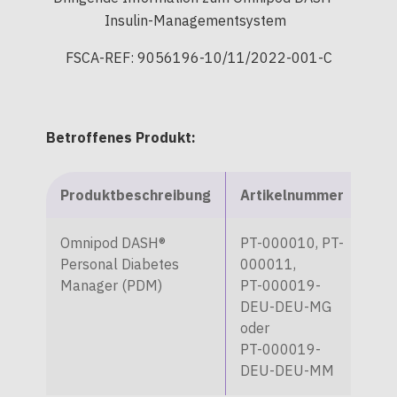
Insulin-Managementsystem
FSCA-REF: 9056196-10/11/2022-001-C
Betroffenes Produkt:
Produktbeschreibung
Artikelnummer
Se
Omnipod DASH®
PT-000010, PT-
All
Personal Diabetes
000011,
Ser
Manager (PDM)
PT-000019-
DEU-DEU-MG
oder
PT-000019-
DEU-DEU-MM