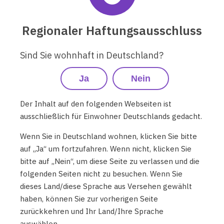
Uns ist bewusst, dass dies Ihre
Regionaler Haftungsausschluss
Anwendererfahrung beeinträchtigen kann, und
wir stehen Ihnen mit Rat und Tat zur Seite. Wir
Sind Sie wohnhaft in Deutschland?
werden Sie benachrichtigen, sobald wir mit der
Auslieferung des aktualisierten Omnipod
Ja
Nein
DASH® PDM beginnen.
Der Inhalt auf den folgenden Webseiten ist
Wenn Sie Fragen zu den Informationen in
ausschließlich für Einwohner Deutschlands gedacht.
dieser Sicherheitsanweisung haben, lesen Sie
bitte die häufig gestellten Fragen unten oder
Wenn Sie in Deutschland wohnen, klicken Sie bitte
rufen Sie an den Kundenservice von Insulet
auf „Ja“ um fortzufahren. Wenn nicht, klicken Sie
bitte auf „Nein“, um diese Seite zu verlassen und die
unter der Telefonnummer
0800 1821 629
folgenden Seiten nicht zu besuchen. Wenn Sie
(aus dem Ausland:
+49 89 9546 7389
).
dieses Land/diese Sprache aus Versehen gewählt
haben, können Sie zur vorherigen Seite
zurückkehren und Ihr Land/Ihre Sprache
auswählen.