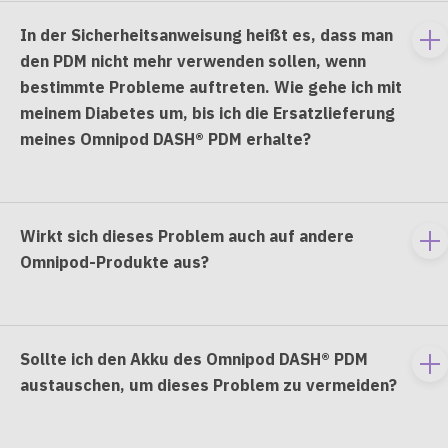
In der Sicherheitsanweisung heißt es, dass man
To
den PDM nicht mehr verwenden sollen, wenn
e
bestimmte Probleme auftreten. Wie gehe ich mit
co
meinem Diabetes um, bis ich die Ersatzlieferung
meines Omnipod DASH® PDM erhalte?
Wirkt sich dieses Problem auch auf andere
To
Omnipod-Produkte aus?
e
co
Sollte ich den Akku des Omnipod DASH® PDM
To
austauschen, um dieses Problem zu vermeiden?
e
co