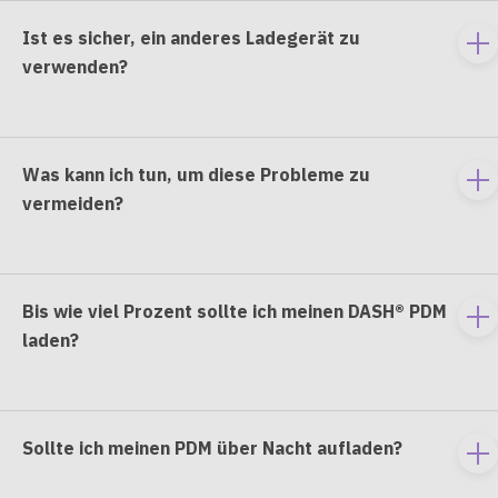
Ist es sicher, ein anderes Ladegerät zu
To
verwenden?
e
co
Was kann ich tun, um diese Probleme zu
To
vermeiden?
e
co
Bis wie viel Prozent sollte ich meinen DASH® PDM
To
laden?
e
co
Sollte ich meinen PDM über Nacht aufladen?
To
e