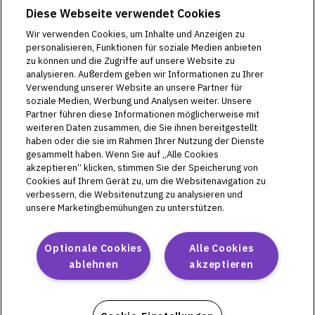
Diese Webseite verwendet Cookies
vorgesehen. Das Omnipod 5-System ist für die Nutzung mit
einem schnell wirksamen U-100-Insulin indiziert.
Wir verwenden Cookies, um Inhalte und Anzeigen zu
Warnung:
Ohne vorherige angemessene Schulung oder
personalisieren, Funktionen für soziale Medien anbieten
Einweisung durch Ihr medizinisches Betreuungsteam dürfen
zu können und die Zugriffe auf unsere Website zu
Sie WEDER das Omnipod® 5-System verwenden NOCH
analysieren. Außerdem geben wir Informationen zu Ihrer
Einstellungen ändern. Die falsche Initiierung und Anpassung
Verwendung unserer Website an unsere Partner für
von Einstellungen kann zu einer Über- oder Unterdosierung
soziale Medien, Werbung und Analysen weiter. Unsere
von Insulin führen, was eine Hypoglykämie (niedriger
Partner führen diese Informationen möglicherweise mit
Glukosewert) oder Hyperglykämie (hoher Glukosewert) zur
weiteren Daten zusammen, die Sie ihnen bereitgestellt
Folge haben kann.
haben oder die sie im Rahmen Ihrer Nutzung der Dienste
Verwendungszweck des Omnipod DASH®-Insulin-
gesammelt haben. Wenn Sie auf „Alle Cookies
Managementsystems gemäß der
akzeptieren“ klicken, stimmen Sie der Speicherung von
Cookies auf Ihrem Gerät zu, um die Websitenavigation zu
Gebrauchsanweisung:
Das Omnipod DASH®-Insulin-
verbessern, die Websitenutzung zu analysieren und
Managementsystem ist für die subkutane Abgabe von Insulin
unsere Marketingbemühungen zu unterstützen.
mit festen und variablen Raten zum Management von
Diabetes mellitus bei Personen, die Insulin benötigen,
bestimmt. Das Omnipod DASH®-System ist für die Nutzung
Optionale Cookies
Alle Cookies
mit einem schnell wirksamen U-100-Insulin indiziert.
ablehnen
akzeptieren
Warnung:
Versuchen Sie NICHT, das Omnipod DASH-
System zu benutzen, bevor Sie eine Schulung erhalten haben.
Eine unzureichende Schulung kann ein Risiko für Ihre
Gesundheit und Sicherheit darstellen.