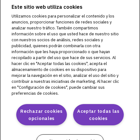
Este sitio web utiliza cookies
Utilizamos cookies para personalizar el contenido y los
anuncios, proporcionar funciones de redes sociales y
©2018-2026 Insulet Corporation. Omnipod, el logo de
analizar nuestro tráfico. También compartimos
Omnipod, DASH, el logo de DASH, el logo de Omnipod 5,
información sobre el uso que usted hace de nuestro sitio
OmnipodPromise, HORIZON, SmartAdjust, Omnipod
con nuestros socios de análisis, redes sociales y
DISPLAY, Omnipod VIEW, Omnipod DEMO, Podder, Simplifly
publicidad, quienes podrán combinarla con otra
Life, Toby the Turtle, PodderCentral, el logo de
información que les haya proporcionado o que hayan
PodderCentral, PodderTalk, PodPals, Pod University, y
recopilado a partir del uso que hace de sus servicios. Al
OmnipodPromise son marcas comerciales o marcas
hacer clic en "Aceptar todas las cookies", acepta el
comerciales registradas de Insulet Corporation. Todos los
almacenamiento de cookies en su dispositivo para
derechos reservados. Glooko es una marca comercial de
mejorar la navegación en el sitio, analizar el uso del sitio y
contribuir a nuestras iniciativas de marketing. Al hacer clic
Glooko, Inc. y se usa con autorización. Dexcom y Dexcom G6
en "Configuración de cookies", puede cambiar sus
son marcas registradas de Dexcom, Inc. y se utilizan con
preferencias de cookies.
autorización. La marca denominativa y los logotipos de
Bluetooth® son marcas comerciales registradas propiedad
de Bluetooth SIG, Inc., y todo uso de dichas marcas por parte
Rechazar cookies
Aceptar todas las
de Insulet Corporation se efectúa con licencia. Todas las
opcionales
cookies
otras marcas comerciales son propiedad de sus respectivos
dueños. El uso de marcas comerciales de terceros no
constituye una recomendación ni implica una relación u otra
afiliación.