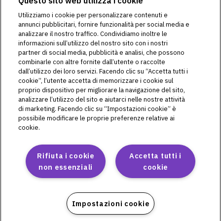
Questo sito web utilizza i cookie
Omnipod 5 è destinato all'uso su singoli pazienti ed è indicato
per l’uso con insulina U-100 ad azione rapida.
Utilizziamo i cookie per personalizzare contenuti e
Avvertenza:
NON iniziare a utilizzare il Sistema Omnipod® 5
annunci pubblicitari, fornire funzionalità per social media e
e non modificare le impostazioni senza una formazione e
analizzare il nostro traffico. Condividiamo inoltre le
una guida adeguate da parte di un operatore sanitario. Un
informazioni sull’utilizzo del nostro sito con i nostri
avvio e una regolazione delle impostazioni non corretti
partner di social media, pubblicità e analisi, che possono
possono comportare un’erogazione eccessiva o insufficiente
combinarle con altre fornite dall’utente o raccolte
di insulina, con conseguente ipoglicemia o iperglicemia.
dall’utilizzo dei loro servizi. Facendo clic su “Accetta tutti i
Finalità previste come da Istruzioni per l’uso per il
cookie”, l’utente accetta di memorizzare i cookie sul
Sistema per la gestione della terapia insulinica
proprio dispositivo per migliorare la navigazione del sito,
Omnipod DASH®:
analizzare l’utilizzo del sito e aiutarci nelle nostre attività
di marketing. Facendo clic su “Impostazioni cookie” è
Il Sistema per la gestione della terapia insulinica Omnipod
possibile modificare le proprie preferenze relative ai
DASH® è destinato alla somministrazione sottocutanea di
cookie.
insulina a velocità impostate e variabili per la gestione del
diabete mellito in pazienti insulino-dipendenti. Il Sistema
Omnipod DASH® è indicato per l’uso con insulina U-100 ad
Rifiuta i cookie
Accetta tutti i
azione rapida.
non essenziali
cookie
Avvertenza:
NON provare a utilizzare il Sistema Omnipod
DASH senza avere prima ricevuto un’adeguata formazione.
Una formazione insufficiente potrebbe mettere a rischio la
salute e la sicurezza dell’utente.
Impostazioni cookie