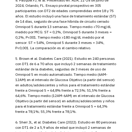
4. Pasquel FJ, et al. Presentado en: ADA; 21-24 de junio de
2024; Orlando, FL. Ensayo pivotal prospectivo en 305
participantes con DT2 de edades comprendidas entre 18 y 75
años. El estudio incluyó una fase de tratamiento estándar (ST)
de 14 días, seguido de una fase híbrida de circuito cerrado
Omnipod 5 durante 13 semanas. Tiempo medio <70 mg/dL
medido por MCG: ST = 0,2%, Omnipod 5 durante 3 meses =
0,2%, P<001. Tiempo medio >180 mg/dL medido por el
sensor: ST = 54%, Omnipod 5 durante 3 meses = 34%,
P<0,001. La comparación es el cambio relativo.
5. Brown et al. Diabetes Care (2021). Estudio en 240 personas
con DT1 de 6 a 70 años que incluyó 2 semanas de tratamiento
estándar de la diabetes, seguidas de 3 meses de uso de
Omnipod 5 en modo automatizado. Tiempo medio (6AM-
12AM) en el intervalo de Glucosa Objetivo (a partir del sensor)
en adultos/adolescentes y niños para el tratamiento estándar
frente a Omnipod 5 = 64,8% frente a 72,5%; 51,5% frente a
64,6%. Tiempo medio (12AM-6AM) en el intervalo de Glucosa
Objetivo (a partir del sensor) en adultos/adolescentes y niños
para el tratamiento estándar frente a Omnipod 5 = 64,3%
frente a 78,1%; 55,3% frente a 78,1%.
6. Sherr JL, et al. Diabetes Care (2022). Estudio en 80 personas
con DT1 de 2 a 5,9 años de edad que incluyó 2 semanas de