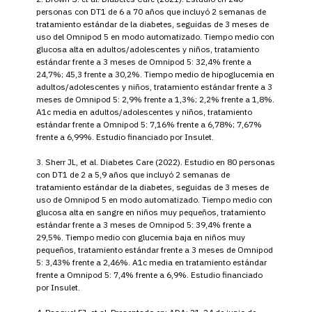
personas con DT1 de 6 a 70 años que incluyó 2 semanas de
tratamiento estándar de la diabetes, seguidas de 3 meses de
uso del Omnipod 5 en modo automatizado. Tiempo medio con
glucosa alta en adultos/adolescentes y niños, tratamiento
estándar frente a 3 meses de Omnipod 5: 32,4% frente a
24,7%; 45,3 frente a 30,2%. Tiempo medio de hipoglucemia en
adultos/adolescentes y niños, tratamiento estándar frente a 3
meses de Omnipod 5: 2,9% frente a 1,3%; 2,2% frente a 1,8%.
A1c media en adultos/adolescentes y niños, tratamiento
estándar frente a Omnipod 5: 7,16% frente a 6,78%; 7,67%
frente a 6,99%. Estudio financiado por Insulet.
3. Sherr JL, et al. Diabetes Care (2022). Estudio en 80 personas
con DT1 de 2 a 5,9 años que incluyó 2 semanas de
tratamiento estándar de la diabetes, seguidas de 3 meses de
uso de Omnipod 5 en modo automatizado. Tiempo medio con
glucosa alta en sangre en niños muy pequeños, tratamiento
estándar frente a 3 meses de Omnipod 5: 39,4% frente a
29,5%. Tiempo medio con glucemia baja en niños muy
pequeños, tratamiento estándar frente a 3 meses de Omnipod
5: 3,43% frente a 2,46%. A1c media en tratamiento estándar
frente a Omnipod 5: 7,4% frente a 6,9%. Estudio financiado
por Insulet.