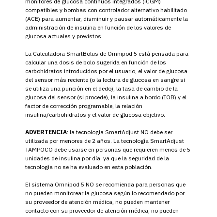
monitores de glucosa continuos integrados (iCGM)
compatibles y bombas con controlador alternativo habilitado
(ACE) para aumentar, disminuir y pausar automáticamente la
administración de insulina en función de los valores de
glucosa actuales y previstos.
La Calculadora SmartBolus de Omnipod 5 está pensada para
calcular una dosis de bolo sugerida en función de los
carbohidratos introducidos por el usuario, el valor de glucosa
del sensor más reciente (o la lectura de glucosa en sangre si
se utiliza una punción en el dedo), la tasa de cambio de la
glucosa del sensor (si procede), la insulina a bordo (IOB) y el
factor de corrección programable, la relación
insulina/carbohidratos y el valor de glucosa objetivo.
ADVERTENCIA
: la tecnología SmartAdjust NO debe ser
utilizada por menores de 2 años. La tecnología SmartAdjust
TAMPOCO debe usarse en personas que requieren menos de 5
unidades de insulina por día, ya que la seguridad de la
tecnología no se ha evaluado en esta población.
El sistema Omnipod 5 NO se recomienda para personas que
no pueden monitorear la glucosa según lo recomendado por
su proveedor de atención médica, no pueden mantener
contacto con su proveedor de atención médica, no pueden