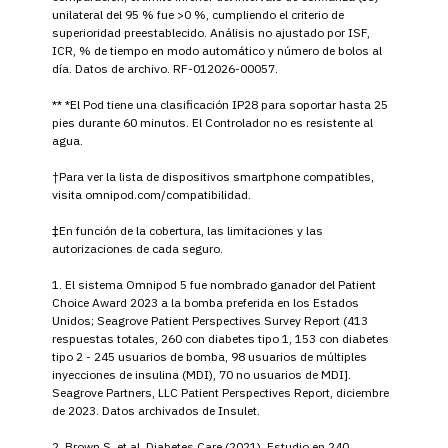
unilateral del 95 % fue >0 %, cumpliendo el criterio de
superioridad preestablecido. Análisis no ajustado por ISF,
ICR, % de tiempo en modo automático y número de bolos al
día. Datos de archivo. RF-012026-00057.
** *El Pod tiene una clasificación IP28 para soportar hasta 25
pies durante 60 minutos. El Controlador no es resistente al
agua.
†Para ver la lista de dispositivos smartphone compatibles,
visita omnipod.com/compatibilidad.
‡En función de la cobertura, las limitaciones y las
autorizaciones de cada seguro.
1. El sistema Omnipod 5 fue nombrado ganador del Patient
Choice Award 2023 a la bomba preferida en los Estados
Unidos; Seagrove Patient Perspectives Survey Report (413
respuestas totales, 260 con diabetes tipo 1, 153 con diabetes
tipo 2 - 245 usuarios de bomba, 98 usuarios de múltiples
inyecciones de insulina (MDI), 70 no usuarios de MDI].
Seagrove Partners, LLC Patient Perspectives Report, diciembre
de 2023. Datos archivados de Insulet.
2. Brown S. et al. Diabetes Care (2021). Estudio en 240