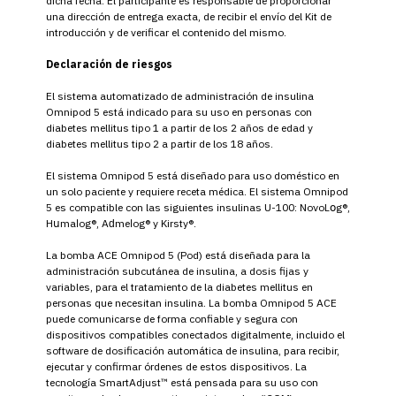
dicha fecha. El participante es responsable de proporcionar
una dirección de entrega exacta, de recibir el envío del Kit de
introducción y de verificar el contenido del mismo.
Declaración de riesgos
El sistema automatizado de administración de insulina
Omnipod 5 está indicado para su uso en personas con
diabetes mellitus tipo 1 a partir de los 2 años de edad y
diabetes mellitus tipo 2 a partir de los 18 años.
El sistema Omnipod 5 está diseñado para uso doméstico en
un solo paciente y requiere receta médica. El sistema Omnipod
5 es compatible con las siguientes insulinas U-100: NоνοLօg®,
Hսmаӏоg®, Aԁmеӏоg® y Kirsty®.
La bomba ACE Omnipod 5 (Pod) está diseñada para la
administración subcutánea de insulina, a dosis fijas y
variables, para el tratamiento de la diabetes mellitus en
personas que necesitan insulina. La bomba Omnipod 5 ACE
puede comunicarse de forma confiable y segura con
dispositivos compatibles conectados digitalmente, incluido el
software de dosificación automática de insulina, para recibir,
ejecutar y confirmar órdenes de estos dispositivos. La
tecnología SmartAdjust™ está pensada para su uso con