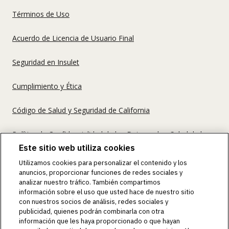
Términos de Uso
Acuerdo de Licencia de Usuario Final
Seguridad en Insulet
Cumplimiento y Ética
Código de Salud y Seguridad de California
Política de Confidencialidad de los Datos sobre Salud de los
Consumidores
Este sitio web utiliza cookies
Utilizamos cookies para personalizar el contenido y los
anuncios, proporcionar funciones de redes sociales y
©2018-2026 Insulet Corporation. Omnipod, el logo de
analizar nuestro tráfico. También compartimos
Omnipod, DASH, el logo de DASH, el logo de Omnipod 5,
información sobre el uso que usted hace de nuestro sitio
OmnipodPromise, HORIZON, SmartAdjust, Omnipod
con nuestros socios de análisis, redes sociales y
DISPLAY, Omnipod VIEW, Omnipod DEMO, Podder, Simplifly
publicidad, quienes podrán combinarla con otra
Life, Toby the Turtle, PodderCentral, el logo de
información que les haya proporcionado o que hayan