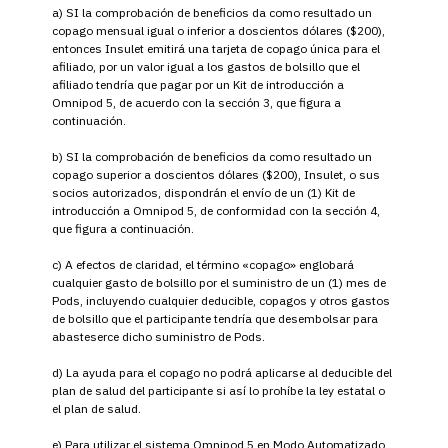
a) SI la comprobación de beneficios da como resultado un
copago mensual igual o inferior a doscientos dólares ($200),
entonces Insulet emitirá una tarjeta de copago única para el
afiliado, por un valor igual a los gastos de bolsillo que el
afiliado tendría que pagar por un Kit de introducción a
Omnipod 5, de acuerdo con la sección 3, que figura a
continuación.
b) SI la comprobación de beneficios da como resultado un
copago superior a doscientos dólares ($200), Insulet, o sus
socios autorizados, dispondrán el envío de un (1) Kit de
introducción a Omnipod 5, de conformidad con la sección 4,
que figura a continuación.
c) A efectos de claridad, el término «copago» englobará
cualquier gasto de bolsillo por el suministro de un (1) mes de
Pods, incluyendo cualquier deducible, copagos y otros gastos
de bolsillo que el participante tendría que desembolsar para
abasteserce dicho suministro de Pods.
d) La ayuda para el copago no podrá aplicarse al deducible del
plan de salud del participante si así lo prohíbe la ley estatal o
el plan de salud.
e) Para utilizar el sistema Omnipod 5 en Modo Automatizado,