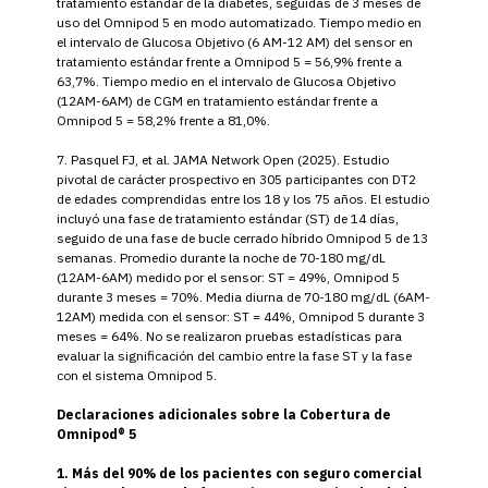
tratamiento estándar de la diabetes, seguidas de 3 meses de
uso del Omnipod 5 en modo automatizado. Tiempo medio en
el intervalo de Glucosa Objetivo (6 AM-12 AM) del sensor en
tratamiento estándar frente a Omnipod 5 = 56,9% frente a
63,7%. Tiempo medio en el intervalo de Glucosa Objetivo
(12AM-6AM) de CGM en tratamiento estándar frente a
Omnipod 5 = 58,2% frente a 81,0%.
7. Pasquel FJ, et al. JAMA Network Open (2025). Estudio
pivotal de carácter prospectivo en 305 participantes con DT2
de edades comprendidas entre los 18 y los 75 años. El estudio
incluyó una fase de tratamiento estándar (ST) de 14 días,
seguido de una fase de bucle cerrado híbrido Omnipod 5 de 13
semanas. Promedio durante la noche de 70-180 mg/dL
(12AM-6AM) medido por el sensor: ST = 49%, Omnipod 5
durante 3 meses = 70%. Media diurna de 70-180 mg/dL (6AM-
12AM) medida con el sensor: ST = 44%, Omnipod 5 durante 3
meses = 64%. No se realizaron pruebas estadísticas para
evaluar la significación del cambio entre la fase ST y la fase
con el sistema Omnipod 5.
Declaraciones adicionales sobre la Cobertura de
Omnipod® 5
1. Más del 90% de los pacientes con seguro comercial