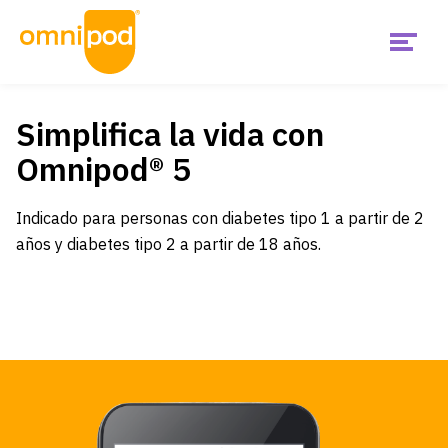
Menu
Skip
Empezar
to
main
Simplifica la vida con
content
United
Omnipod® 5
States
¿Es Omnipod adecuado para mi?
(Espanol)
Indicado para personas con diabetes tipo 1 a partir de 2
¿Qué es Omnipod?
años y diabetes tipo 2 a partir de 18 años.
Main
Menu
Recursos