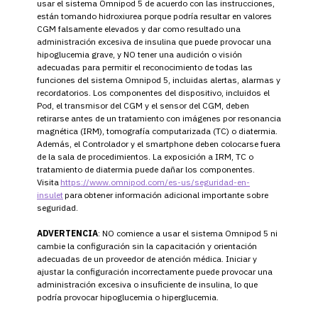
usar el sistema Omnipod 5 de acuerdo con las instrucciones,
están tomando hidroxiurea porque podría resultar en valores
CGM falsamente elevados y dar como resultado una
administración excesiva de insulina que puede provocar una
hipoglucemia grave, y NO tener una audición o visión
adecuadas para permitir el reconocimiento de todas las
funciones del sistema Omnipod 5, incluidas alertas, alarmas y
recordatorios. Los componentes del dispositivo, incluidos el
Pod, el transmisor del CGM y el sensor del CGM, deben
retirarse antes de un tratamiento con imágenes por resonancia
magnética (IRM), tomografía computarizada (TC) o diatermia.
Además, el Controlador y el smartphone deben colocarse fuera
de la sala de procedimientos. La exposición a IRM, TC o
tratamiento de diatermia puede dañar los componentes.
Visita
https://www.omnipod.com/es-us/seguridad-en-
insulet
para obtener información adicional importante sobre
seguridad.
ADVERTENCIA
: NO comience a usar el sistema Omnipod 5 ni
cambie la configuración sin la capacitación y orientación
adecuadas de un proveedor de atención médica. Iniciar y
ajustar la configuración incorrectamente puede provocar una
administración excesiva o insuficiente de insulina, lo que
podría provocar hipoglucemia o hiperglucemia.