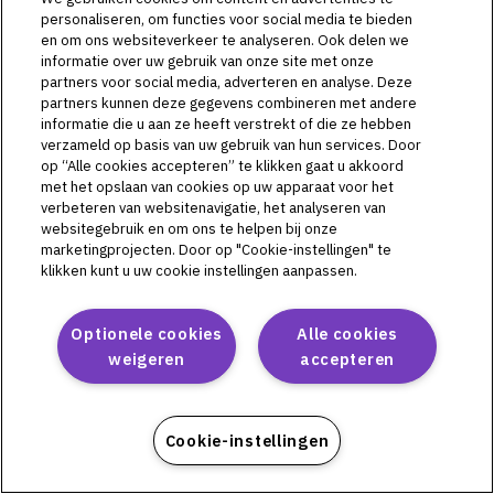
First party
personaliseren, om functies voor social media te bieden
en om ons websiteverkeer te analyseren. Ook delen we
informatie over uw gebruik van onze site met onze
Deze cookie is van Tealium. Het houdt
partners voor social media, adverteren en analyse. Deze
bij of iemand de website opnieuw
partners kunnen deze gegevens combineren met andere
bezoekt.
informatie die u aan ze heeft verstrekt of die ze hebben
verzameld op basis van uw gebruik van hun services. Door
op “Alle cookies accepteren” te klikken gaat u akkoord
met het opslaan van cookies op uw apparaat voor het
utag_main__sn
verbeteren van websitenavigatie, het analyseren van
websitegebruik en om ons te helpen bij onze
www.omnipod.com
marketingprojecten. Door op "Cookie-instellingen" te
klikken kunt u uw cookie instellingen aanpassen.
Sessie
Optionele cookies
Alle cookies
First party
weigeren
accepteren
Deze cookie is van Tealium. Het houdt
bij hoe vaak iemand de website
Cookie-instellingen
bezoekt.