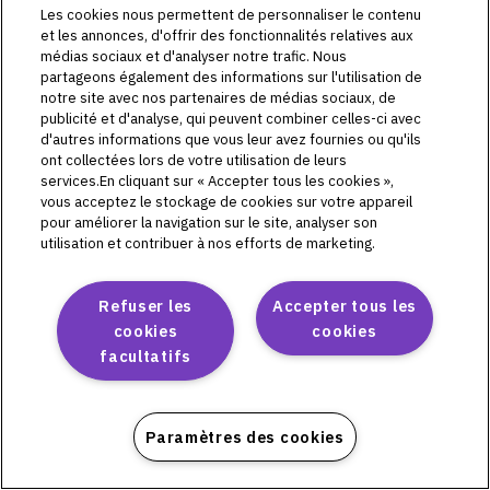
Les cookies nous permettent de personnaliser le contenu
Footer
A propos d'Insulet
et les annonces, d'offrir des fonctionnalités relatives aux
United
médias sociaux et d'analyser notre trafic. Nous
Nous contacter
partageons également des informations sur l'utilisation de
States
notre site avec nos partenaires de médias sociaux, de
publicité et d'analyse, qui peuvent combiner celles-ci avec
Alertes Insulet
US
d'autres informations que vous leur avez fournies ou qu'ils
ont collectées lors de votre utilisation de leurs
Politique de confidentialité
services.En cliquant sur « Accepter tous les cookies »,
vous acceptez le stockage de cookies sur votre appareil
pour améliorer la navigation sur le site, analyser son
Politique sur les témoins (« cookies »)
utilisation et contribuer à nos efforts de marketing.
Conditions d'utilisation
Refuser les
Accepter tous les
Contrat de licence de l’utilisateur final
cookies
cookies
facultatifs
La sécurité chez Insulet
Conformité et éthique
Paramètres des cookies
Résumé des caractéristiques de sécurité et des performances