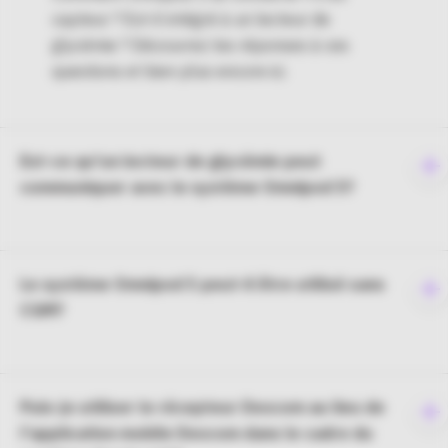
capteur ? Est-il intégré à un lecteur de
glycémie ? Découvrez les réponses à ces
questions et bien plus encore ici.
Est-ce qu'un lecteur de glycémie peut
To
communiquer avec le système Omnipod 5?
e
co
Le système Omnipod 5 peut-il être utilisé sans
To
CGM?
e
co
Puis-je utiliser le récepteur Dexcom au lieu de
To
l'application mobile Dexcom dans le cadre du
e