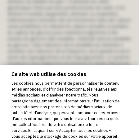
atteintes de diabète de type 1 à atteindre les cibles
glycémiques fixées par leurs professionnels de santé. Il est
destiné à moduler (augmenter, diminuer ou suspendre)
l’administration d’insuline afin de fonctionner dans des valeurs
seuils prédéfinies en utilisant les valeurs actuelles et prédites
du capteur de glucose pour maintenir la glycémie à des
niveaux de glucose cible variables, réduisant ainsi la variabilité
du glucose. Cette réduction de la variabilité est destinée à
entraîner une réduction de la fréquence, de la gravité et de la
durée des hyperglycémies et des hypoglycémies. Le Système
Omnipod 5 peut également fonctionner en Mode Manuel qui
permet d’administrer l’insuline à des taux définis ou ajustés
Ce site web utilise des cookies
manuellement. Le Système Omnipod 5 est destiné à être
utilisé chez un seul patient. Le Système Omnipod 5 est conçu
Les cookies nous permettent de personnaliser le contenu
pour être utilisé avec de l’insuline U-100 à action rapide.
et les annonces, d'offrir des fonctionnalités relatives aux
Avertissement :
NE commencez PAS à utiliser le Système
médias sociaux et d'analyser notre trafic. Nous
Omnipod® 5 ou à modifier les réglages sans avoir reçu une
partageons également des informations sur l'utilisation de
formation adéquate et les conseils d’un professionnel de
notre site avec nos partenaires de médias sociaux, de
santé. Des réglages incorrects peuvent entraîner une
publicité et d'analyse, qui peuvent combiner celles-ci avec
d'autres informations que vous leur avez fournies ou qu'ils
administration excessive ou insuffisante d’insuline, ce qui
ont collectées lors de votre utilisation de leurs
risque de provoquer une hypoglycémie ou une hyperglycémie.
services.En cliquant sur « Accepter tous les cookies »,
Objectif prévu selon les instructions d’utilisation du
vous acceptez le stockage de cookies sur votre appareil
système de gestion d’insuline Omnipod DASH® :