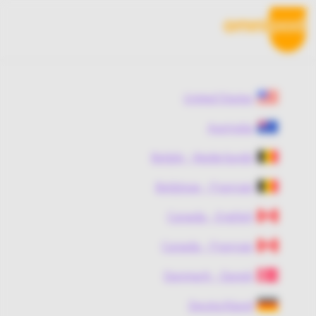
Ski
t
mai
conten
United States
Australia
België - Nederlands
Belgique - Français
Canada - English
Canada - Français
Danmark - Dansk
Deutschland