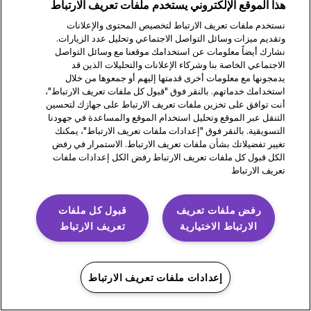
هذا الموقع الإلكتروني يستخدم ملفات تعريف الارتباط
شروط الاستخدام
نستخدم ملفات تعريف الارتباط لتخصيص المحتوى والإعلانات
وتقديم ميزات وسائل التواصل الاجتماعي وتحليل عدد الزيارات.
خط الامتثال والأخلاقيات
نشارك أيضاً معلومات عن استخدامك موقعنا مع وسائل التواصل
الاجتماعي الخاصة بنا وشركاء الإعلانات والتحليلات الذين قد
يدمجونها مع معلومات أخرى قدمتها إليهم أو جمعوها من خلال
©2026 شركة Insulet. تُعد Insulet و Omnipod و شعار و DASH و
استخدامك خدماتهم. بالنقر فوق "قبول كل ملفات تعريف الارتباط"،
شعار ،DASH و ،Omnipod و Omnipod Discover و SmartAdjust
أنت توافق على تخزين ملفات تعريف الارتباط على جهازك لتحسين
هي علامات تجارية أو علامات تجارية مسجلة لشركة Insulet
التنقل عبر الموقع وتحليل استخدام الموقع والمساعدة في جهودنا
Corporation. جميع الحقوق محفوظة. Dexcom و Dexcom G6 و
التسويقية. بالنقر فوق "إعدادات ملفات تعريف الارتباط"، يمكنك
تغيير تفضيلاتك بشأن ملفات تعريف الارتباط. الاستمرار في رفض
Dexcom G7 هي علامات تجارية مسجلة أو غير مسجلة لشركة
الكل قبول كل ملفات تعريف الارتباط رفض الكل إعدادات ملفات
Dexcom, Inc. في الولايات المتحدة و/ أو بلدان أخرى وتُستخدم
تعريف الارتباط
بموجب ترخيص. غلاف المستشعر و FreeStyle و Libre وجميع
العلامات التجارية ذات الصلة هي علامات لشركة Abbott وتُستخدم
بموجب ترخيص. إن علامتي Bluetooth® وكافة الشعارات الخاصة بها
رفض ملفات تعريف
قبول كل ملفات
هي علامات تجارية مسجلة مملوكة لـ Bluetooth SIG, Inc. وأي
الارتباط الاختيارية
تعريف الارتباط
استخدام لهذه العلامات من قبل شركة Insulet Corporation يتم
بموجب ترخيص. جميع العلامات التجارية الأخرى هي ملك لأصحابها.
استخدام العلامات التجارية الخارجية لا يشكل تأييدًا أو يدل على وجود
علاقة أو أي ارتباط آخر.
إعدادات ملفات تعريف الارتباط