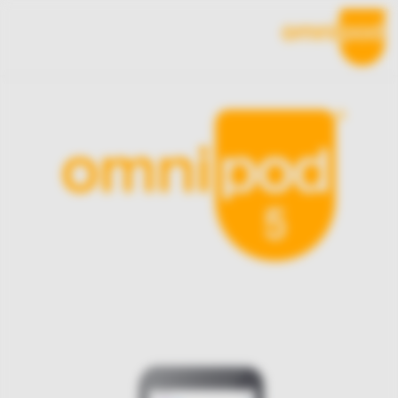
Ski
t
mai
conten