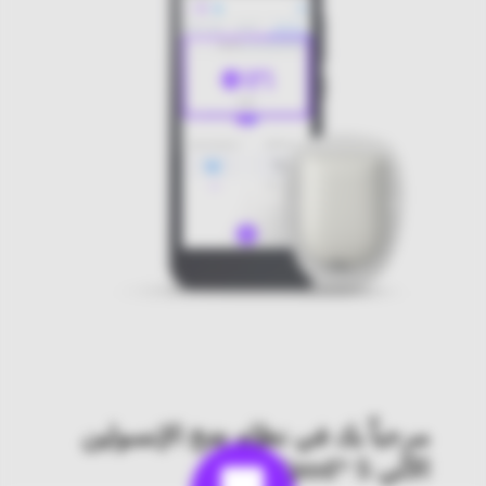
مرحباً بك في نظام ضخ الإنسولين
الآلي Omnipod® 5