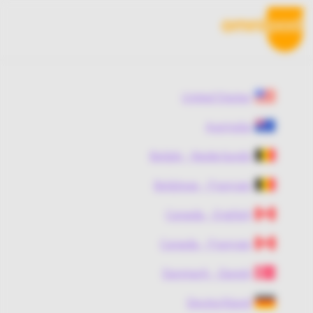
Ski
t
mai
conten
United States
Australia
België - Nederlands
Belgique - Français
Canada - English
Canada - Français
Danmark - Dansk
Deutschland