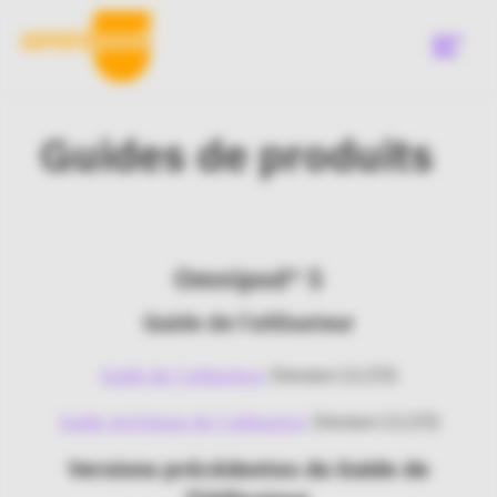
Skip
to
main
content
Menu
Main
Vivre avec le diabète
France
Guides de produits
FR
Thérapie par pompe
Diabetes Hub
Omnipod® 5
Ressources
Guide de l’utilisateur
Recyclage
Guide de l’utilisateur
(Version 11/25)
Guide technique de l’utilisateur
(Version 11/25)
Versions précédentes du Guide de