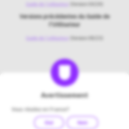
Guide de l’utilisateur
(Version 04/24)
Versions précédentes du Guide de
l'Utilisateur
Guide de l’utilisateur
(Version 08/23)
Avertissement
Vous résidez en France?
Footer
A propos d'Insulet
United
Oui
Non
Alertes Insulet