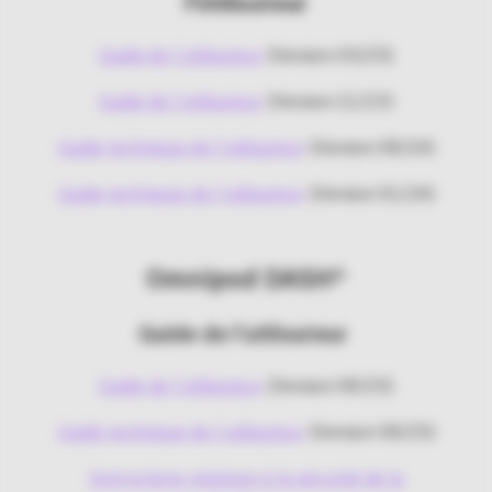
l'Utilisateur
Guide de l’utilisateur
(Version 05/25)
Guide de l’utilisateur
(Version 11/23)
Guide technique de l’utilisateur
(Version 08/24)
Guide technique de l’utilisateur
(Version 01/24)
Omnipod DASH®
Guide de l’utilisateur
Guide de l’utilisateur
(Version 08/25)
Guide technique de l’utilisateur
(Version 08/25)
Instructions relatives à la sécurité de la