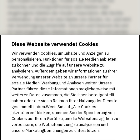
das PodderCentral-Logo, Podder Talk, PodPals, Pod
University und OmnipodPromise sind Marken oder
eingetragene Marken der Insulet Corporation. Alle Rechte
vorbehalten. Glooko ist eine Marke von Glooko, Inc. und wird
mit Genehmigung verwendet. Dexcom und Dexcom G6 und
G7 sind eingetragene Marken von Dexcom, Inc. und werden
mit Genehmigung verwendet. Das Sensorgehäuse, FreeStyle,
Diese Webseite verwendet Cookies
Libre und zugehörige Marken sind Marken von Abbott und
werden mit Genehmigung verwendet. Die Bluetooth®-
Wir verwenden Cookies, um Inhalte und Anzeigen zu
Wortmarke und -Logos sind eingetragene Marken im
personalisieren, Funktionen für soziale Medien anbieten
Eigentum von Bluetooth SIG, Inc. Die Nutzung dieser Marken
zu können und die Zugriffe auf unsere Website zu
durch die Insulet Corporation erfolgt unter Lizenz. Alle
analysieren. Außerdem geben wir Informationen zu Ihrer
anderen Marken sind Eigentum ihrer jeweiligen
Verwendung unserer Website an unsere Partner für
Markeninhaber. Die Nutzung der Marken Dritter stellt
soziale Medien, Werbung und Analysen weiter. Unsere
keinerlei Empfehlung dieser Marken dar und bedeutet nicht,
Partner führen diese Informationen möglicherweise mit
dass eine Beziehung oder andere Zugehörigkeit zu ihnen
weiteren Daten zusammen, die Sie ihnen bereitgestellt
besteht.
haben oder die sie im Rahmen Ihrer Nutzung der Dienste
Verwendungszweck des Omnipod DASH®-Insulin-
gesammelt haben.Wenn Sie auf „Alle Cookies
Managementsystems gemäß der
akzeptieren“ klicken, stimmen Sie der Speicherung von
Cookies auf Ihrem Gerät zu, um die Websitenavigation zu
Gebrauchsanweisung:
Das Omnipod DASH®-Insulin-
verbessern, die Websitenutzung zu analysieren und
Managementsystem ist für die subkutane Abgabe von Insulin
unsere Marketingbemühungen zu unterstützen.
mit festen und variablen Raten zum Management von
Diabetes mellitus bei Personen, die Insulin benötigen,