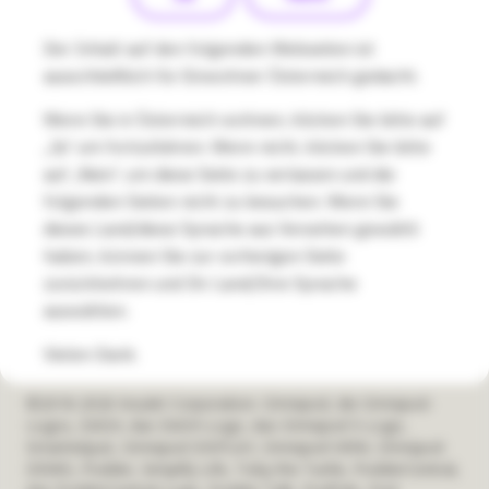
States
Insulet Warnungen
US
Der Inhalt auf den folgenden Webseiten ist
Datenschutzklärung
ausschließlich für Einwohner Österreich gedacht.
Wenn Sie in Österreich wohnen, klicken Sie bitte auf
Cookie-Richtlinien
„Ja“ um fortzufahren. Wenn nicht, klicken Sie bitte
auf „Nein“, um diese Seite zu verlassen und die
Begriffe
folgenden Seiten nicht zu besuchen. Wenn Sie
Sicherheit bei Insulet
dieses Land/diese Sprache aus Versehen gewählt
haben, können Sie zur vorherigen Seite
Compliance und Ethik
zurückkehren und Ihr Land/Ihre Sprache
auswählen.
Umweltgerechte Entsorgung
Vielen Dank.
©2018-2026 Insulet Corporation. Omnipod, die Omnipod-
Logos, DASH, das DASH-Logo, das Omnipod 5-Logo,
SmartAdjust, Omnipod DISPLAY, Omnipod VIEW, Omnipod
DEMO, Podder, Simplify Life, Toby the Turtle, PodderCentral,