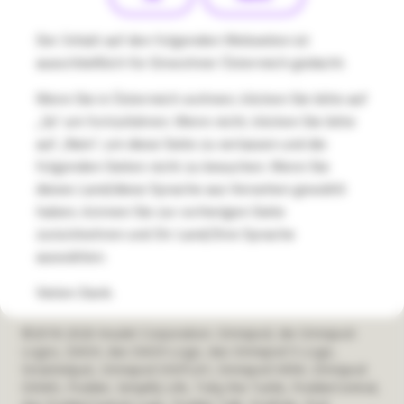
States
Insulet Warnungen
US
Der Inhalt auf den folgenden Webseiten ist
Datenschutzklärung
ausschließlich für Einwohner Österreich gedacht.
Wenn Sie in Österreich wohnen, klicken Sie bitte auf
Cookie-Richtlinien
„Ja“ um fortzufahren. Wenn nicht, klicken Sie bitte
auf „Nein“, um diese Seite zu verlassen und die
Begriffe
folgenden Seiten nicht zu besuchen. Wenn Sie
Sicherheit bei Insulet
dieses Land/diese Sprache aus Versehen gewählt
haben, können Sie zur vorherigen Seite
Compliance und Ethik
zurückkehren und Ihr Land/Ihre Sprache
auswählen.
Umweltgerechte Entsorgung
Vielen Dank.
©2018-2026 Insulet Corporation. Omnipod, die Omnipod-
Logos, DASH, das DASH-Logo, das Omnipod 5-Logo,
SmartAdjust, Omnipod DISPLAY, Omnipod VIEW, Omnipod
DEMO, Podder, Simplify Life, Toby the Turtle, PodderCentral,