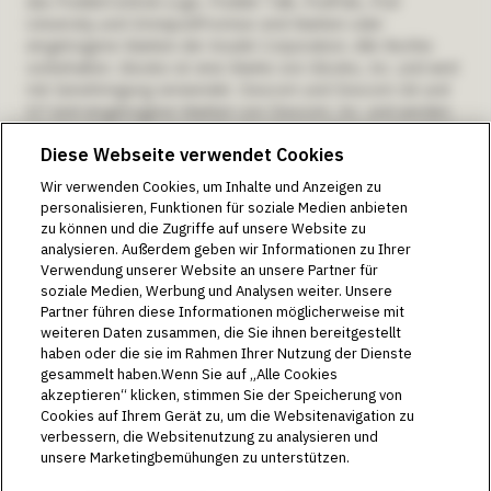
das PodderCentral-Logo, Podder Talk, PodPals, Pod
University und OmnipodPromise sind Marken oder
eingetragene Marken der Insulet Corporation. Alle Rechte
vorbehalten. Glooko ist eine Marke von Glooko, Inc. und wird
mit Genehmigung verwendet. Dexcom und Dexcom G6 und
G7 sind eingetragene Marken von Dexcom, Inc. und werden
mit Genehmigung verwendet. Das Sensorgehäuse, FreeStyle,
Diese Webseite verwendet Cookies
Libre und zugehörige Marken sind Marken von Abbott und
werden mit Genehmigung verwendet. Die Bluetooth®-
Wir verwenden Cookies, um Inhalte und Anzeigen zu
Wortmarke und -Logos sind eingetragene Marken im
personalisieren, Funktionen für soziale Medien anbieten
Eigentum von Bluetooth SIG, Inc. Die Nutzung dieser Marken
zu können und die Zugriffe auf unsere Website zu
durch die Insulet Corporation erfolgt unter Lizenz. Alle
analysieren. Außerdem geben wir Informationen zu Ihrer
anderen Marken sind Eigentum ihrer jeweiligen
Verwendung unserer Website an unsere Partner für
Markeninhaber. Die Nutzung der Marken Dritter stellt
soziale Medien, Werbung und Analysen weiter. Unsere
keinerlei Empfehlung dieser Marken dar und bedeutet nicht,
Partner führen diese Informationen möglicherweise mit
dass eine Beziehung oder andere Zugehörigkeit zu ihnen
weiteren Daten zusammen, die Sie ihnen bereitgestellt
besteht.
haben oder die sie im Rahmen Ihrer Nutzung der Dienste
Verwendungszweck des Omnipod DASH®-Insulin-
gesammelt haben.Wenn Sie auf „Alle Cookies
Managementsystems gemäß der
akzeptieren“ klicken, stimmen Sie der Speicherung von
Cookies auf Ihrem Gerät zu, um die Websitenavigation zu
Gebrauchsanweisung:
Das Omnipod DASH®-Insulin-
verbessern, die Websitenutzung zu analysieren und
Managementsystem ist für die subkutane Abgabe von Insulin
unsere Marketingbemühungen zu unterstützen.
mit festen und variablen Raten zum Management von
Diabetes mellitus bei Personen, die Insulin benötigen,