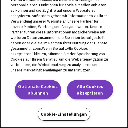
und Marketingzwecke weiter.
personalisieren, Funktionen für soziale Medien anbieten
zu können und die Zugriffe auf unsere Website zu
(c)
Strafverfolgungsbehörden, Gerichte,
analysieren. Außerdem geben wir Informationen zu Ihrer
Aufsichtsbehörden, Behörden oder
Verwendung unserer Website an unsere Partner für
andere Dritte
: Wir können Ihre
soziale Medien, Werbung und Analysen weiter. Unsere
persönlichen Informationen an diese
Partner führen diese Informationen möglicherweise mit
weiteren Daten zusammen, die Sie ihnen bereitgestellt
Dritten weitergeben, wenn wir der
haben oder die sie im Rahmen Ihrer Nutzung der Dienste
Meinung sind, dass dies notwendig ist,
gesammelt haben.Wenn Sie auf „Alle Cookies
um einer gesetzlichen oder
akzeptieren“ klicken, stimmen Sie der Speicherung von
Cookies auf Ihrem Gerät zu, um die Websitenavigation zu
behördlichen Verpflichtung
verbessern, die Websitenutzung zu analysieren und
nachzukommen oder um unsere Rechte
unsere Marketingbemühungen zu unterstützen.
oder die Rechte Dritter zu schützen.
(d)
Rechnungs- oder Zahlungsdienste
:
Optionale Cookies
Alle Cookies
Wir können Ihre persönlichen
ablehnen
akzeptieren
Informationen an Unternehmen
weitergeben, die die Zahlungen Ihrer
Krankenversicherung für uns abwickeln
Cookie-Einstellungen
oder die die Zahlungen für uns
abwickeln, wenn Sie Produkte als