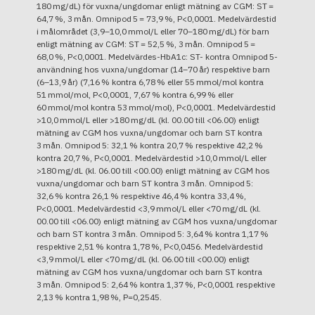
180 mg/dL) för vuxna/ungdomar enligt mätning av CGM: ST =
64,7 %, 3 mån. Omnipod 5 = 73,9 %, P<0,0001. Medelvärdestid
i målområdet (3,9–10,0 mmol/L eller 70–180 mg/dL) för barn
enligt mätning av CGM: ST = 52,5 %, 3 mån. Omnipod 5 =
68,0 %, P<0,0001. Medelvärdes-HbA1c: ST- kontra Omnipod 5-
användning hos vuxna/ungdomar (14–70 år) respektive barn
(6–13,9 år) (7,16 % kontra 6,78 % eller 55 mmol/mol kontra
51 mmol/mol, P<0,0001, 7,67 % kontra 6,99 % eller
60 mmol/mol kontra 53 mmol/mol), P<0,0001. Medelvärdestid
>10,0 mmol/L eller >180 mg/dL (kl. 00.00 till <06.00) enligt
mätning av CGM hos vuxna/ungdomar och barn ST kontra
3 mån. Omnipod 5: 32,1 % kontra 20,7 % respektive 42,2 %
kontra 20,7 %, P<0,0001. Medelvärdestid >10,0 mmol/L eller
>180 mg/dL (kl. 06.00 till <00.00) enligt mätning av CGM hos
vuxna/ungdomar och barn ST kontra 3 mån. Omnipod 5:
32,6 % kontra 26,1 % respektive 46,4 % kontra 33,4 %,
P<0,0001. Medelvärdestid <3,9 mmol/L eller <70 mg/dL (kl.
00.00 till <06.00) enligt mätning av CGM hos vuxna/ungdomar
och barn ST kontra 3 mån. Omnipod 5: 3,64 % kontra 1,17 %
respektive 2,51 % kontra 1,78 %, P<0,0456. Medelvärdestid
<3,9 mmol/L eller <70 mg/dL (kl. 06.00 till <00.00) enligt
mätning av CGM hos vuxna/ungdomar och barn ST kontra
3 mån. Omnipod 5: 2,64 % kontra 1,37 %, P<0,0001 respektive
2,13 % kontra 1,98 %, P=0,2545.