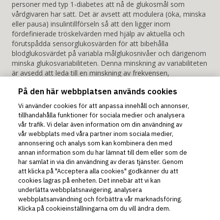
personer med typ 1-diabetes att nå de glukosmål som
vårdgivaren har satt. Det är avsett att modulera (öka, minska
eller pausa) insulintillförseln så att den ligger inom
fördefinierade tröskelvärden med hjälp av aktuella och
förutspådda sensorglukosvärden för att bibehålla
blodglukosvärdet på variabla målglukosnivåer och därigenom
minska glukosvariabiliteten. Denna minskning av variabiliteten
är avsedd att leda till en minskning av frekvensen,
svårighetsgraden och varaktigheten av både hyperglykemi
På den här webbplatsen används cookies
och hypoglykemi. Omnipod 5 System kan också arbeta i ett
Manuellt Läge som tillför insulin med inställda eller manuellt
Vi använder cookies för att anpassa innehåll och annonser,
justerade hastigheter. Omnipod 5 System är avsett att
tillhandahålla funktioner för sociala medier och analysera
användas av en person. Omnipod 5 System är indicerat för
vår trafik. Vi delar även information om din användning av
användning med snabbverkande U-100 insulin.
vår webbplats med våra partner inom sociala medier,
Varning!
Börja INTE använda Omnipod® 5 System och
annonsering och analys som kan kombinera den med
ändra inte inställningarna utan adekvat utbildning och
annan information som du har lämnat till dem eller som de
vägledning från vårdgivaren. Om inställningar ställs in eller
har samlat in via din användning av deras tjänster. Genom
justeras felaktigt kan följden bli över- eller undertillförsel av
att klicka på "Acceptera alla cookies" godkänner du att
insulin, vilket kan leda till hypoglykemi eller hyperglykemi.
cookies lagras på enheten. Det innebär att vi kan
underlätta webbplatsnavigering, analysera
Avsedd användning av Omnipod DASH® Insulin
webbplatsanvändning och förbättra vår marknadsföring.
Management System enligt bruksanvisningen:
Klicka på cookieinställningarna om du vill ändra dem.
Omnipod DASH® Insulin Management System är avsett för