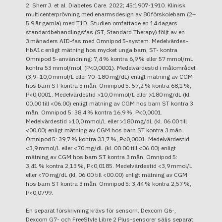
2. Sherr J. et al. Diabetes Care. 2022; 45:1907-1910. Klinisk
multicenterprövning med enarmsdesign av 80 förskolebarn (2–
5,9 år gamla) med T1D. Studien omfattade en 14 dagars
standardbehandlingsfas (ST, Standard Therapy) följt av en
3 månaders AID-fas med Omnipod 5-system. Medelvärdes-
HbA1c enligt mätning hos mycket unga barn, ST- kontra
Omnipod 5-användning: 7,4 % kontra 6,9 % eller 57 mmol/mL
kontra 53 mmol/mol, (P<0,0001). Medelvärdestid i målområdet
(3,9–10,0 mmol/L eller 70–180 mg/dL) enligt mätning av CGM
hos barn ST kontra 3 mån. Omnipod 5: 57,2 % kontra 68,1 %,
P<0,0001. Medelvärdestid >10,0 mmol/L eller >180 mg/dL (kl.
00.00 till <06.00) enligt mätning av CGM hos barn ST kontra 3
mån. Omnipod 5: 38,4 % kontra 16,9 %, P<0,0001.
Medelvärdestid >10,0 mmol/L eller >180 mg/dL (kl. 06.00 till
<00.00) enligt mätning av CGM hos barn ST kontra 3 mån.
Omnipod 5: 39,7 % kontra 33,7 %, P<0,0001. Medelvärdestid
<3,9 mmol/L eller <70 mg/dL (kl. 00.00 till <06.00) enligt
mätning av CGM hos barn ST kontra 3 mån. Omnipod 5:
3,41 % kontra 2,13 %, P<0,0185. Medelvärdestid <3,9 mmol/L
eller <70 mg/dL (kl. 06.00 till <00.00) enligt mätning av CGM
hos barn ST kontra 3 mån. Omnipod 5: 3,44 % kontra 2,57 %,
P<0,0799.
En separat förskrivning krävs för sensorn. Dexcom G6-,
Dexcom G7- och FreeStyle Libre 2 Plus-sensorer säljs separat.