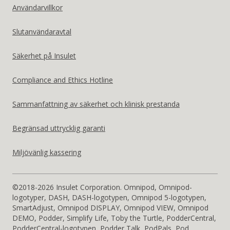
States
Användarvillkor
US
Slutanvändaravtal
Säkerhet på Insulet
Compliance and Ethics Hotline
Sammanfattning av säkerhet och klinisk prestanda
Begränsad uttrycklig garanti
Miljövänlig kassering
©2018-2026 Insulet Corporation. Omnipod, Omnipod-
logotyper, DASH, DASH-logotypen, Omnipod 5-logotypen,
SmartAdjust, Omnipod DISPLAY, Omnipod VIEW, Omnipod
DEMO, Podder, Simplify Life, Toby the Turtle, PodderCentral,
PodderCentral-logotypen, Podder Talk, PodPals, Pod