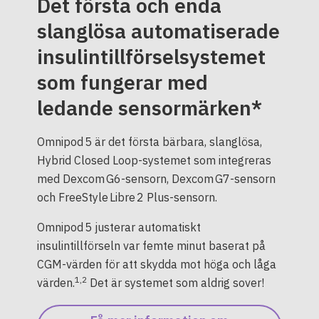
Det första och enda
slanglösa automatiserade
insulintillförselsystemet
som fungerar med
ledande sensormärken*
Omnipod 5 är det första bärbara, slanglösa,
Hybrid Closed Loop-systemet som integreras
med Dexcom G6-sensorn, Dexcom G7-sensorn
och FreeStyle Libre 2 Plus-sensorn.
Omnipod 5 justerar automatiskt
insulintillförseln var femte minut baserat på
CGM-värden för att skydda mot höga och låga
1,2
värden.
Det är systemet som aldrig sover!