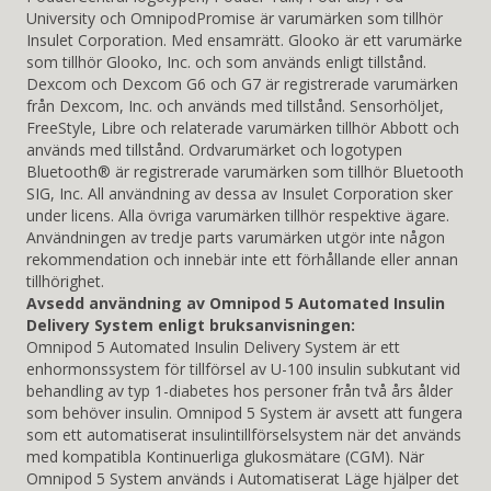
University och OmnipodPromise är varumärken som tillhör
Insulet Corporation. Med ensamrätt. Glooko är ett varumärke
som tillhör Glooko, Inc. och som används enligt tillstånd.
Dexcom och Dexcom G6 och G7 är registrerade varumärken
från Dexcom, Inc. och används med tillstånd. Sensorhöljet,
FreeStyle, Libre och relaterade varumärken tillhör Abbott och
används med tillstånd. Ordvarumärket och logotypen
Bluetooth® är registrerade varumärken som tillhör Bluetooth
SIG, Inc. All användning av dessa av Insulet Corporation sker
under licens. Alla övriga varumärken tillhör respektive ägare.
Användningen av tredje parts varumärken utgör inte någon
rekommendation och innebär inte ett förhållande eller annan
tillhörighet.
Avsedd användning av Omnipod 5 Automated Insulin
Delivery System enligt bruksanvisningen:
Omnipod 5 Automated Insulin Delivery System är ett
enhormonssystem för tillförsel av U-100 insulin subkutant vid
behandling av typ 1-diabetes hos personer från två års ålder
som behöver insulin. Omnipod 5 System är avsett att fungera
som ett automatiserat insulintillförselsystem när det används
med kompatibla Kontinuerliga glukosmätare (CGM). När
Omnipod 5 System används i Automatiserat Läge hjälper det