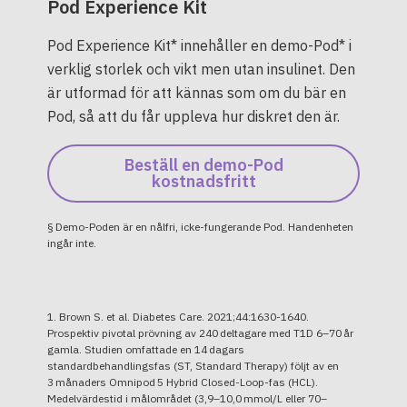
Pod Experience Kit
Pod Experience Kit* innehåller en demo-Pod* i
verklig storlek och vikt men utan insulinet. Den
är utformad för att kännas som om du bär en
Pod, så att du får uppleva hur diskret den är.
Beställ en demo-Pod
kostnadsfritt
§ Demo-Poden är en nålfri, icke-fungerande Pod. Handenheten
ingår inte.
1. Brown S. et al. Diabetes Care. 2021;44:1630-1640.
Prospektiv pivotal prövning av 240 deltagare med T1D 6–70 år
gamla. Studien omfattade en 14 dagars
standardbehandlingsfas (ST, Standard Therapy) följt av en
3 månaders Omnipod 5 Hybrid Closed-Loop-fas (HCL).
Medelvärdestid i målområdet (3,9–10,0 mmol/L eller 70–