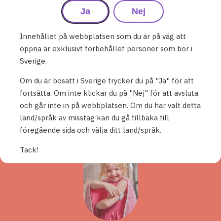
Ja
Nej
Innehållet på webbplatsen som du är på väg att
öppna är exklusivt förbehållet personer som bor i
Sverige.
Omnipod 5 gör att jag faktiskt blir
utvilad efter nattsömnen. Det är
Om du är bosatt i Sverige trycker du på "Ja" för att
första gången på länge.
fortsätta. Om inte klickar du på "Nej" för att avsluta
Fantastiskt!
och går inte in på webbplatsen. Om du har valt detta
land/språk av misstag kan du gå tillbaka till
Alvin
föregående sida och välja ditt land/språk.
Podder® sedan 2017
Tack!