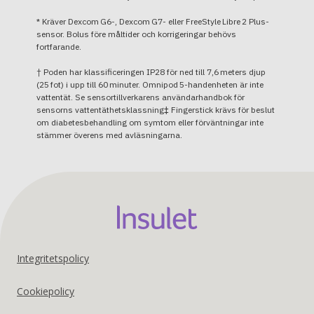
* Kräver Dexcom G6-, Dexcom G7- eller FreeStyle Libre 2 Plus-
sensor. Bolus före måltider och korrigeringar behövs
fortfarande.
† Poden har klassificeringen IP28 för ned till 7,6 meters djup
(25 fot) i upp till 60 minuter. Omnipod 5-handenheten är inte
vattentät. Se sensortillverkarens användarhandbok för
sensorns vattentäthetsklassning‡ Fingerstick krävs för beslut
om diabetesbehandling om symtom eller förväntningar inte
stämmer överens med avläsningarna.
Footer
Integritetspolicy
United
Cookiepolicy