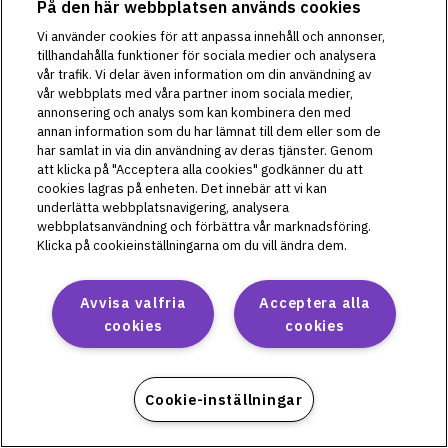
På den här webbplatsen används cookies
specifika juridiska rättigheter. Du kan också ha
Vi använder cookies för att anpassa innehåll och annonser,
andra lagstadgade rättigheter som varierar
tillhandahålla funktioner för sociala medier och analysera
beroende på land.
vår trafik. Vi delar även information om din användning av
vår webbplats med våra partner inom sociala medier,
Dina lagstadgade rättigheter påverkas inte
annonsering och analys som kan kombinera den med
annan information som du har lämnat till dem eller som de
av denna begränsade uttryckliga garanti.
har samlat in via din användning av deras tjänster. Genom
att klicka på "Acceptera alla cookies" godkänner du att
Insulet garanterar inte lämpligheten av
cookies lagras på enheten. Det innebär att vi kan
Handenheten, Pod eller Omnipod®-systemet
underlätta webbplatsnavigering, analysera
webbplatsanvändning och förbättra vår marknadsföring.
för någon specifik person eftersom vård och
Klicka på cookieinställningarna om du vill ändra dem.
behandling är komplexa ämnen som kräver
kvalificerade vårdgivares tjänster.
Avvisa valfria
Acceptera alla
Denna begränsade uttryckliga garanti gäller
cookies
cookies
mellan dig och Insulet. Ingen annan part har
några rättigheter att tillämpa eller genomdriva
Cookie-inställningar
något av dess villkor. Insulet kan överföra sina
rättigheter och skyldigheter enligt denna