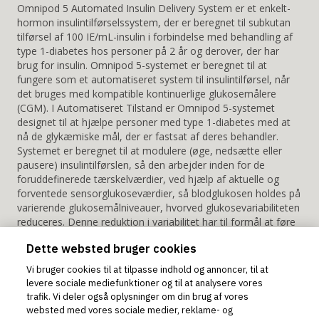
Omnipod 5 Automated Insulin Delivery System er et enkelt-
hormon insulintilførselssystem, der er beregnet til subkutan
tilførsel af 100 IE/mL-insulin i forbindelse med behandling af
type 1-diabetes hos personer på 2 år og derover, der har
brug for insulin. Omnipod 5-systemet er beregnet til at
fungere som et automatiseret system til insulintilførsel, når
det bruges med kompatible kontinuerlige glukosemålere
(CGM). I Automatiseret Tilstand er Omnipod 5-systemet
designet til at hjælpe personer med type 1-diabetes med at
nå de glykæmiske mål, der er fastsat af deres behandler.
Systemet er beregnet til at modulere (øge, nedsætte eller
pausere) insulintilførslen, så den arbejder inden for de
foruddefinerede tærskelværdier, ved hjælp af aktuelle og
forventede sensorglukoseværdier, så blodglukosen holdes på
varierende glukosemålniveauer, hvorved glukosevariabiliteten
reduceres. Denne reduktion i variabilitet har til formål at føre
til en reduktion i hyppighed, alvorlighed og varighed af både
Dette websted bruger cookies
for høj og for lav blodglukose. Omnipod 5-systemet kan også
fungere i Manuel Tilstand, der tilfører insulin ved faste eller
Vi bruger cookies til at tilpasse indhold og annoncer, til at
manuelt tilpassede rater. Omnipod 5-systemet er beregnet til
levere sociale mediefunktioner og til at analysere vores
brug på en enkelt patient. Omnipod 5-systemet er beregnet til
trafik. Vi deler også oplysninger om din brug af vores
brug med hurtigtvirkende 100 IE/mL-insulin.
websted med vores sociale medier, reklame- og