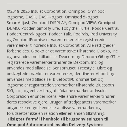
©2018-2026 Insulet Corporation. Omnipod, Omnipod-
logoerne, DASH, DASH-logoet, Omnipod 5-logoet,
SmartAdjust, Omnipod DISPLAY, Omnipod VIEW, Omnipod
DEMO, Podder, Simplify Life, Toby the Turtle, PodderCentral,
PodderCentral-logoet, Podder Talk, PodPals, Pod University
og OmnipodPromise er varemærker eller registrerede
varemærker tilhørende Insulet Corporation. Alle rettigheder
forbeholdes. Glooko er et varemærke tilhørende Glooko, Inc.
og anvendes med tilladelse. Dexcom og Dexcom G6 og G7 er
registrerede varemærker tilhørende Dexcom, Inc. og
anvendes med tilladelse. Sensorhuset, Freestyle, Libre og
beslægtede mærker er varemærker, der tilhører Abbott og
anvendes med tilladelse. Bluetooth®-ordmærket og -
logoerne er registrerede varemærker tilhørende Bluetooth
SIG, Inc., og enhver brug af sådanne mærker af Insulet
Corporation er under licens. Alle andre varemærker tilhører
deres respektive ejere. Brugen af tredjeparters varemærker
udgør ikke en godkendelse af disse varemærker og
forudsætter ikke en relation eller en anden tilknytning.
Tilsigtet formål i henhold til brugsanvisningen til
Omnipod 5 Automated Insulin Delivery System: