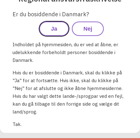
Pod vist uden det nødvendige plaster
Er du bosiddende i Danmark?
Omnipod DASH® Insulin
Ja
Nej
Management System
Indholdet på hjemmesiden, du er ved at åbne, er
Du har kontrollen med Omnipod DASH®
udelukkende forbeholdt personer bosiddende i
Personal Diabetes Manager. Oplev diskret,
Danmark.
præcis insulindosering og brugertilpassede
Hvis du er bosiddende i Danmark, skal du klikke på
programmer, der er designet til at passe til din
"Ja" for at fortsætte. Hvis ikke, skal du klikke på
livsstil.
"Nej" for at afslutte og ikke åbne hjemmesiderne.
Hvis du har valgt dette lande-/sprogpar ved en fejl,
Dette er Omnipod DASH®
kan du gå tilbage til den forrige side og vælge dit
land/sprog.
Tak.