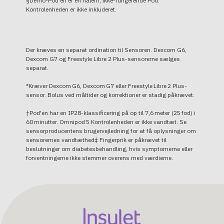
§Demo-Pod'en er en nålefri, ikke-fungerende Pod.
Kontrolenheden er ikke inkluderet.
Der kræves en separat ordination til Sensoren. Dexcom G6,
Dexcom G7 og Freestyle Libre 2 Plus-sensorerne sælges
separat.
*Kræver Dexcom G6, Dexcom G7 eller Freestyle Libre 2 Plus-
sensor. Bolus ved måltider og korrektioner er stadig påkrævet.
†Pod'en har en IP28-klassificering på op til 7,6 meter (25 fod) i
60 minutter. Omnipod 5 Kontrolenheden er ikke vandtæt. Se
sensorproducentens brugervejledning for at få oplysninger om
sensorernes vandtæthed‡ Fingerprik er påkrævet til
beslutninger om diabetesbehandling, hvis symptomerne eller
forventningerne ikke stemmer overens med værdierne.