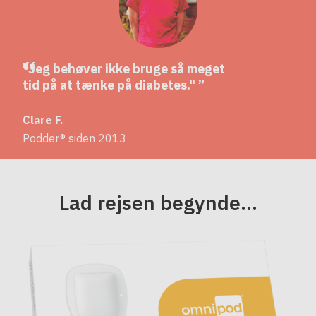
"Jeg behøver ikke bruge så meget
tid på at tænke på diabetes."
Clare F.
Podder® siden 2013
Lad rejsen begynde...