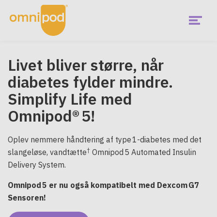
Skip
to
main
content
Menu
Livet bliver større, når
diabetes fylder mindre.
Simplify Life med
Omnipod® 5!
Oplev nemmere håndtering af type 1-diabetes med det
†
slangeløse, vandtætte
Omnipod 5 Automated Insulin
Delivery System.
Omnipod 5 er nu også kompatibelt med Dexcom G7
Sensoren!