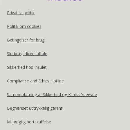
Footer
Privatlivspolitik
United
Politik om cookies
States
Betingelser for brug
US
Slutbrugerlicensaftale
Sikkerhed hos Insulet
Compliance and Ethics Hotline
Sammenfatning af Sikkerhed og Klinisk Ydeevne
Begrænset udtrykkelig garanti
Miljørigtig bortskaffelse